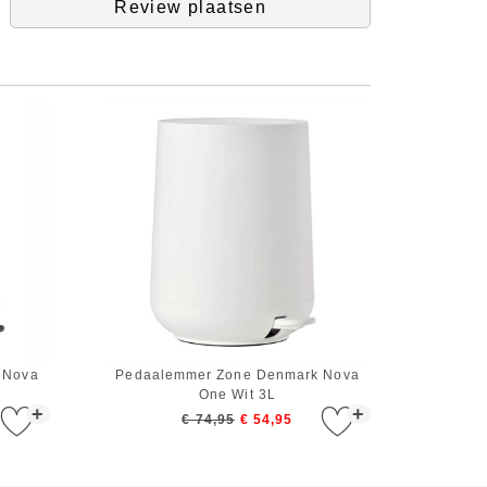
Review plaatsen
 Nova
Pedaalemmer Zone Denmark Nova
One Wit 3L
+
+
€ 74,95
€ 54,95