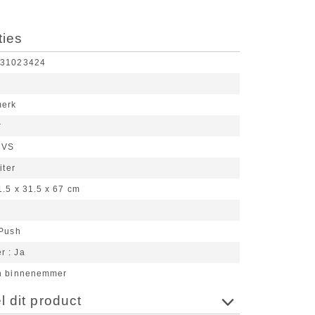
ties
631023424
merk
r
RVS
iter
1.5 x 31.5 x 67 cm
Push
er
Ja
n binnenemmer
 dit product