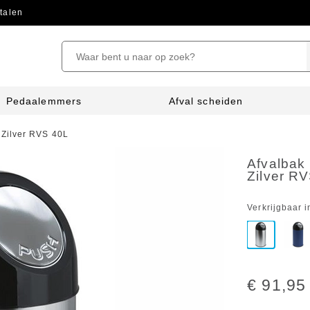
talen
Pedaalemmers
Afval scheiden
Zilver RVS 40L
Afvalbak
Zilver R
Verkrijgbaar i
€ 91,95