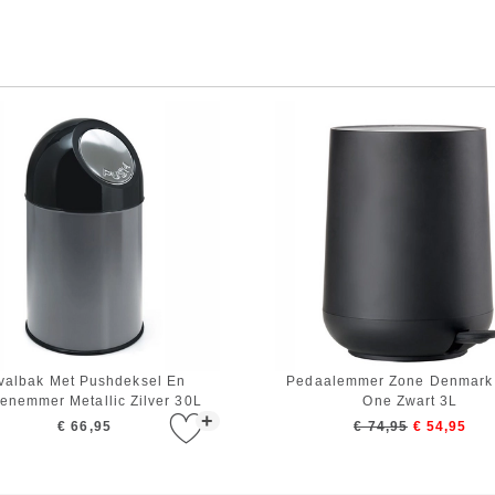
valbak Met Pushdeksel En
Pedaalemmer Zone Denmark
enemmer Metallic Zilver 30L
One Zwart 3L
+
€ 66,95
€ 74,95
€ 54,95