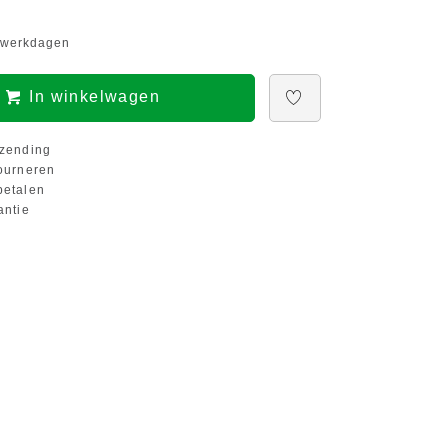
5 werkdagen
In winkelwagen
zending
ourneren
etalen
antie