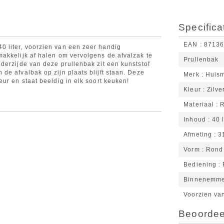
Specifica
EAN
8713
 liter, voorzien van een zeer handig
akkelijk af halen om vervolgens de afvalzak te
Prullenbak
derzijde van deze prullenbak zit een kunststof
de afvalbak op zijn plaats blijft staan. Deze
Merk
Huis
ur en staat beeldig in elk soort keuken!
Kleur
Zilve
Materiaal
Inhoud
40 l
Afmeting
3
Vorm
Rond
Bediening
Binnenemm
Voorzien va
Beoordeel