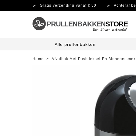
Gratis verzending vanaf € 50
Achteraf be
PRULLENBAKKEN
STORE
Alle prullenbakken
Home
>
Afvalbak Met Pushdeksel En Binnenemmer 