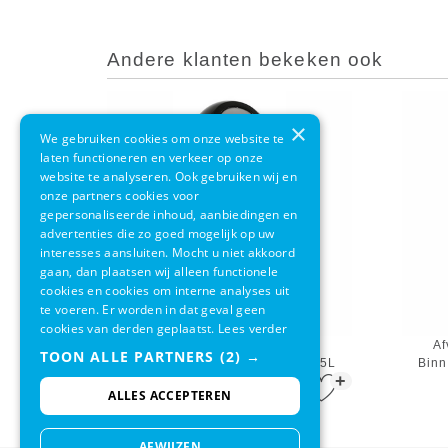
Andere klanten bekeken ook
×
We gebruiken cookies om onze website te
laten functioneren en verkeer op onze
website te analyseren. Ook gebruiken wij en
onze partners cookies voor
gepersonaliseerde inhoud, aanbiedingen en
advertenties die zo goed mogelijk op uw
interesses aansluiten. Mocht u niet akkoord
gaan, dan plaatsen wij alleen functionele
cookies en cookies om interne analyses uit
te voeren. Er worden in dat geval geen
cookies van derden geplaatst.
Lees verder
Afvalbak Met Pushdeksel En
Af
TOON ALLE PARTNERS
(2) →
Binnenemmer Metallic Zilver 55L
Binn
+
€ 116,95
ALLES ACCEPTEREN
AFWIJZEN