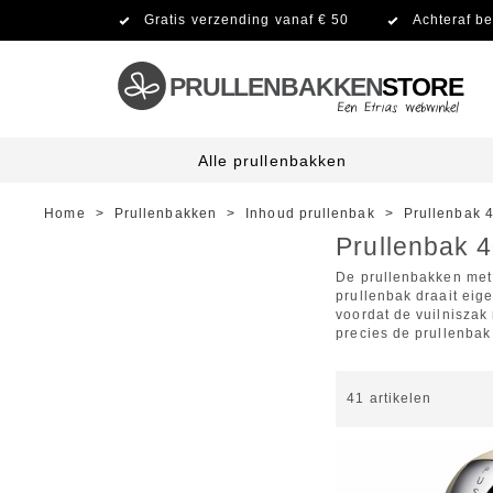
Gratis verzending vanaf € 50
Achteraf be
PRULLENBAKKEN
STORE
Alle prullenbakken
Home
>
Prullenbakken
>
Inhoud prullenbak
>
Prullenbak 4
Prullenbak 40
De prullenbakken met 
prullenbak draait eige
voordat de vuilniszak
precies de prullenbak 
41
artikelen