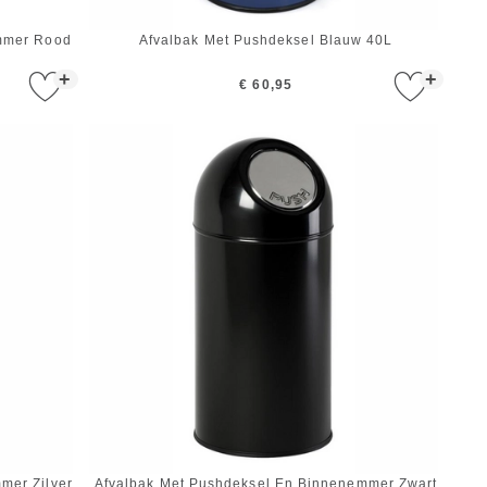
mmer Rood
Afvalbak Met Pushdeksel Blauw 40L
+
+
€ 60,95
mer Zilver
Afvalbak Met Pushdeksel En Binnenemmer Zwart