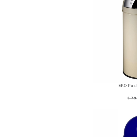
EKO Pus
€ 79