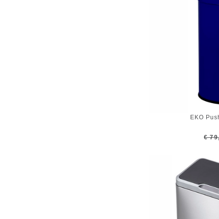
EKO Pus
€ 79