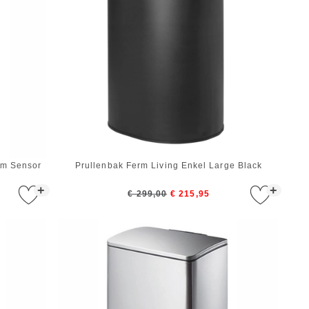
om Sensor
Prullenbak Ferm Living Enkel Large Black
+
+
€ 299,00
€ 215,95