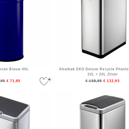
hcan Blauw 40L
Afvalbak EKO Deluxe Recycle Phant
20L + 20L Zilver
+
,95
€ 71,95
€ 158,95
€ 132,95