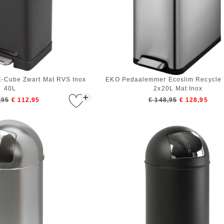
-Cube Zwart Mat RVS Inox
EKO Pedaalemmer Ecoslim Recycle 
40L
2x20L Mat Inox
+
,95
€ 112,95
€ 148,95
€ 128,95