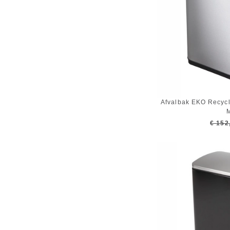
Afvalbak EKO Recycl
M
€ 152