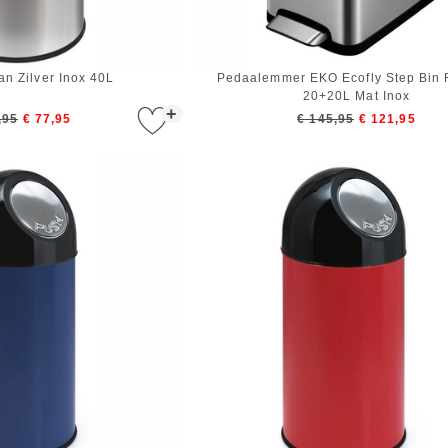
n Zilver Inox 40L
Pedaalemmer EKO Ecofly Step Bin 
20+20L Mat Inox
+
,95
€ 77,95
€ 145,95
€ 121,95