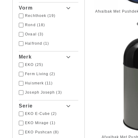
Vorm
Afvalbak Met Pushde
Rechthoek
(19)
Rond
(18)
Ovaal
(3)
Halfrond
(1)
Merk
EKO
(25)
Ferm Living
(2)
Huismerk
(11)
Joseph Joseph
(3)
Serie
EKO E-Cube
(2)
EKO Mirage
(1)
EKO Pushcan
(8)
Afvalbak Met Pus