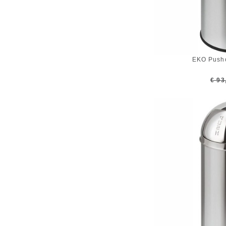
EKO Pushc
€ 93