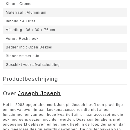
Kleur
Crème
Materiaal
Aluminium
Inhoud
40 liter
Afmeting
36 x 30 x 76 cm
Vorm
Rechthoek
Bediening
Open Deksel
Binnenemmer
Ja
Geschikt voor afvalscheiding
Productbeschrijving
Over
Joseph Joseph
Het in 2003 opgerichte merk Joseph Joseph heeft een prachtige
en innovatieve lijn aan keukenaccessoires die niet alleen
functioneel en van een hoge kwaliteit zijn, maar accessoires die
ook nog eens gezien mochten worden. Deze combinatie is niet
onopgemerkt gebleven en het merk heeft in de loop der jaren dan
ook meerdere design awards gewonnen. De prullenbakken van