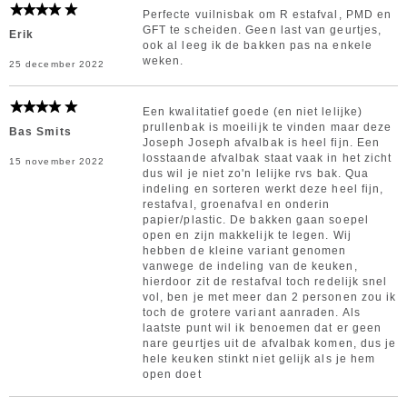
Perfecte vuilnisbak om R estafval, PMD en
GFT te scheiden. Geen last van geurtjes,
Erik
ook al leeg ik de bakken pas na enkele
weken.
25 december 2022
Een kwalitatief goede (en niet lelijke)
prullenbak is moeilijk te vinden maar deze
Bas Smits
Joseph Joseph afvalbak is heel fijn. Een
losstaande afvalbak staat vaak in het zicht
15 november 2022
dus wil je niet zo'n lelijke rvs bak. Qua
indeling en sorteren werkt deze heel fijn,
restafval, groenafval en onderin
papier/plastic. De bakken gaan soepel
open en zijn makkelijk te legen. Wij
hebben de kleine variant genomen
vanwege de indeling van de keuken,
hierdoor zit de restafval toch redelijk snel
vol, ben je met meer dan 2 personen zou ik
toch de grotere variant aanraden. Als
laatste punt wil ik benoemen dat er geen
nare geurtjes uit de afvalbak komen, dus je
hele keuken stinkt niet gelijk als je hem
open doet