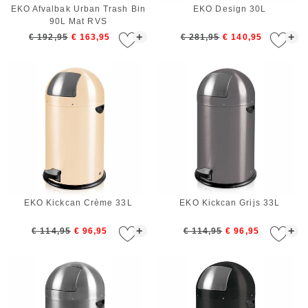
EKO Afvalbak Urban Trash Bin
EKO Design 30L
90L Mat RVS
+
+
€ 192,95
€ 163,95
€ 281,95
€ 140,95
EKO Kickcan Crème 33L
EKO Kickcan Grijs 33L
+
+
€ 114,95
€ 96,95
€ 114,95
€ 96,95