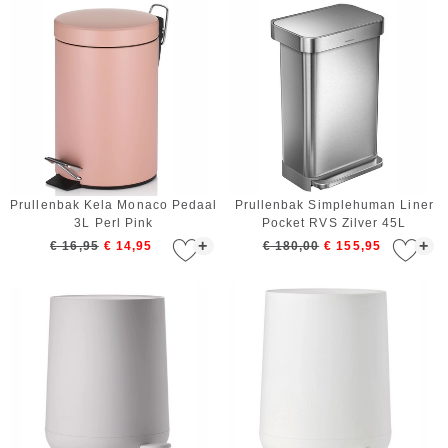
Prullenbak Kela Monaco Pedaal
Prullenbak Simplehuman Liner
3L Perl Pink
Pocket RVS Zilver 45L
+
+
€ 16,95
€ 14,95
€ 180,00
€ 155,95