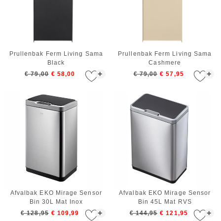
Prullenbak Ferm Living Sama
Prullenbak Ferm Living Sama
Black
Cashmere
+
+
€ 79,00
€ 58,00
€ 79,00
€ 57,95
Afvalbak EKO Mirage Sensor
Afvalbak EKO Mirage Sensor
Bin 30L Mat Inox
Bin 45L Mat RVS
+
+
€ 128,95
€ 109,99
€ 144,95
€ 121,95