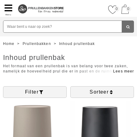
PRULLENBAKKEN
STORE
0
0
Menu
Home
>
Prullenbakken
>
Inhoud prullenbak
Inhoud prullenbak
Het formaat van een prullenbak is van belang voor twee zaken,
namelijk de hoeveelheid prul die er in past en de ruimte die deze
inneemt in huis. Het eerste wordt verduidelijkt op basis van de
inhoud van een prullenbak, oftewel hoeveel vuil u er in kwijt kan
voordat de prullenbak vol zit. De inhoud geeft natuurlijk ook een
Filter
Sorteer
indicatie van het formaat van de prullenbak, maar deze kunt u
preciezer bekijken door op een specifiek product te klikken. De
inhoud van de prullenbak is ook een indicatie voor u welke
vuilniszakken u moet kopen voor deze prullenbak. Bekijk de
verschillende prullenbakken om te ontdekken welke aan uw
wensen voldoet!