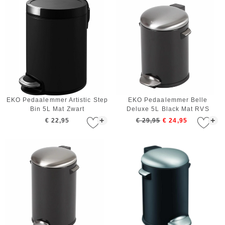
EKO Pedaalemmer Artistic Step
EKO Pedaalemmer Belle
Bin 5L Mat Zwart
Deluxe 5L Black Mat RVS
+
+
€ 22,95
€ 29,95
€ 24,95