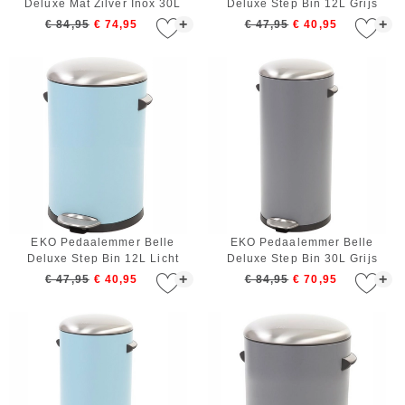
Deluxe Mat Zilver Inox 30L
Deluxe Step Bin 12L Grijs
+
+
€ 84,95
€ 74,95
€ 47,95
€ 40,95
EKO Pedaalemmer Belle
EKO Pedaalemmer Belle
Deluxe Step Bin 12L Licht
Deluxe Step Bin 30L Grijs
blauw
+
+
€ 47,95
€ 40,95
€ 84,95
€ 70,95