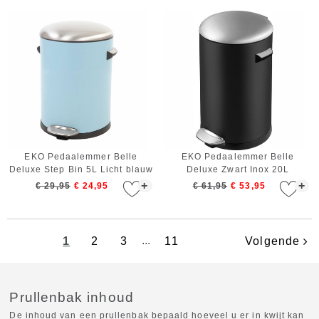
EKO Pedaalemmer Belle
EKO Pedaalemmer Belle
Deluxe Step Bin 5L Licht blauw
Deluxe Zwart Inox 20L
+
+
€ 29,95
€ 24,95
€ 61,95
€ 53,95
1
2
3
...
11
Volgende
Prullenbak inhoud
De inhoud van een prullenbak bepaald hoeveel u er in kwijt kan