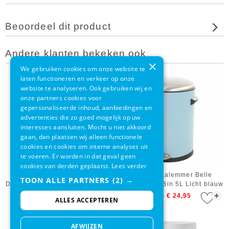
Beoordeel dit product
Andere klanten bekeken ook
×
We gebruiken cookies om onze website te
laten functioneren en verkeer op onze
website te analyseren. Ook gebruiken wij en
onze partners cookies voor
gepersonaliseerde inhoud, aanbiedingen en
advertenties die zo goed mogelijk op uw
interesses aansluiten. Mocht u niet akkoord
gaan, dan plaatsen wij alleen functionele
cookies en cookies om interne analyses uit
te voeren. Er worden in dat geval geen
cookies van derden geplaatst.
Lees verder
EKO Pedaalemmer Belle
EKO Pedaalemmer Belle
TOON ALLE PARTNERS
(2) →
Deluxe Step Bin 3L Licht Blauw
Deluxe Step Bin 5L Licht blauw
+
+
€ 26,95
€ 20,95
€ 29,95
€ 24,95
ALLES ACCEPTEREN
AFWIJZEN