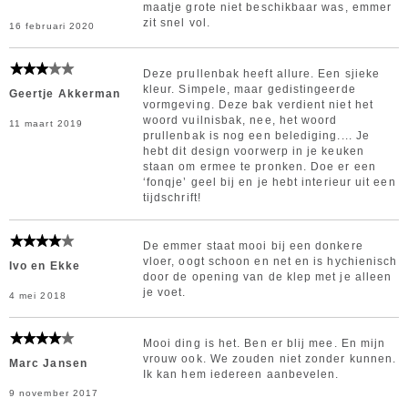
maatje grote niet beschikbaar was, emmer
zit snel vol.
16 februari 2020
Deze prullenbak heeft allure. Een sjieke
kleur. Simpele, maar gedistingeerde
Geertje Akkerman
vormgeving. Deze bak verdient niet het
woord vuilnisbak, nee, het woord
11 maart 2019
prullenbak is nog een belediging.... Je
hebt dit design voorwerp in je keuken
staan om ermee te pronken. Doe er een
‘fonqje’ geel bij en je hebt interieur uit een
tijdschrift!
De emmer staat mooi bij een donkere
vloer, oogt schoon en net en is hychienisch
Ivo en Ekke
door de opening van de klep met je alleen
je voet.
4 mei 2018
Mooi ding is het. Ben er blij mee. En mijn
vrouw ook. We zouden niet zonder kunnen.
Marc Jansen
Ik kan hem iedereen aanbevelen.
9 november 2017