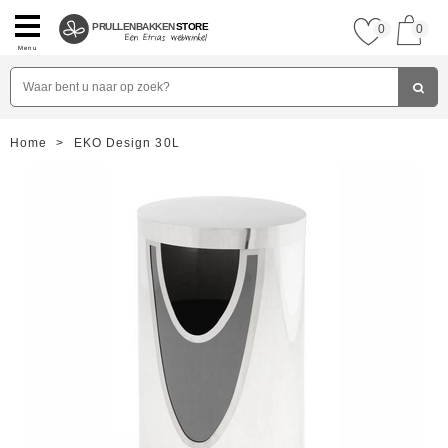
PRULLENBAKKEN
STORE
0
0
Menu
Home
>
EKO Design 30L