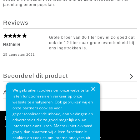
jarenlang enorm populair.
Reviews
Grote broer van 30 liter beviel zo goed dat
ook de 12 liter naar grote tevredenheid bij
Nathalie
ons ingetrokken is.
25 augustus 2021
Beoordeel dit product
×
We gebruiken cookies om onze website te
Andere klanten bekeken ook
laten functioneren en verkeer op onze
website te analyseren. Ook gebruiken wij en
onze partners cookies voor
gepersonaliseerde inhoud, aanbiedingen en
Direct advies
advertenties die zo goed mogelijk op uw
interesses aansluiten. Mocht u niet akkoord
Mail onze klantenservice
gaan, dan plaatsen wij alleen functionele
cookies en cookies om interne analyses uit