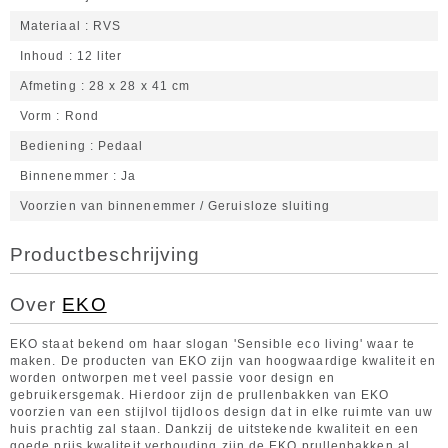
Materiaal
RVS
Inhoud
12 liter
Afmeting
28 x 28 x 41 cm
Vorm
Rond
Bediening
Pedaal
Binnenemmer
Ja
Voorzien van binnenemmer / Geruisloze sluiting
Productbeschrijving
Over
EKO
EKO staat bekend om haar slogan 'Sensible eco living' waar te
maken. De producten van EKO zijn van hoogwaardige kwaliteit en
worden ontworpen met veel passie voor design en
gebruikersgemak. Hierdoor zijn de prullenbakken van EKO
voorzien van een stijlvol tijdloos design dat in elke ruimte van uw
huis prachtig zal staan. Dankzij de uitstekende kwaliteit en een
goede prijs kwaliteit verhouding zijn de EKO prullenbakken al