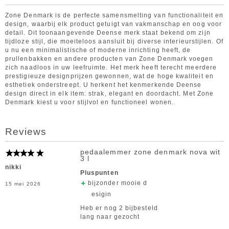
Zone Denmark is de perfecte samensmelting van functionaliteit en
design, waarbij elk product getuigt van vakmanschap en oog voor
detail. Dit toonaangevende Deense merk staat bekend om zijn
tijdloze stijl, die moeiteloos aansluit bij diverse interieurstijlen. Of
u nu een minimalistische of moderne inrichting heeft, de
prullenbakken en andere producten van Zone Denmark voegen
zich naadloos in uw leefruimte. Het merk heeft terecht meerdere
prestigieuze designprijzen gewonnen, wat de hoge kwaliteit en
esthetiek onderstreept. U herkent het kenmerkende Deense
design direct in elk item: strak, elegant en doordacht. Met Zone
Denmark kiest u voor stijlvol en functioneel wonen.
Reviews
pedaalemmer zone denmark nova wit
3 l
nikki
Pluspunten
bijzonder mooie d
15 mei 2026
esigin
Heb er nog 2 bijbesteld
lang naar gezocht