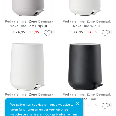
Pedaalemmer Zone Denmark
Pedaalemmer Zone Denmark
Nova One Soft Grijs 3L
Nova One Wit 3L
+
+
€ 74,95
€ 55,95
€ 74,95
€ 54,95
Pedaalemmer Zone Denmark
Pedaalemmer Zone Denmark
Nova One Wit 5L
Nova One Zwart 5L
×
We gebruiken cookies om onze website te
+
+
€ 86,95
€ 63,95
€ 86,95
€ 58,95
laten functioneren en verkeer op onze
website te analyseren. Ook gebruiken wij en