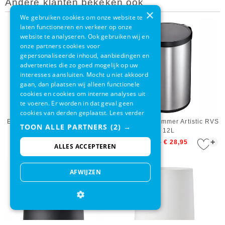
Andere klanten bekeken ook
×
We gebruiken cookies om onze website te
laten functioneren en verkeer op onze
website te analyseren. Ook gebruiken wij en
onze partners cookies voor
gepersonaliseerde inhoud, aanbiedingen en
advertenties die zo goed mogelijk op uw
interesses aansluiten. Mocht u niet akkoord
gaan, dan plaatsen wij alleen functionele
cookies en cookies om interne analyses uit
te voeren. Er worden in dat geval geen
cookies van derden geplaatst.
Lees verder
EKO Pedaalemmer Artistic 20L
EKO Pedaalemmer Artistic RVS
TOON ALLE PARTNERS
(2) →
12L
+
+
€ 39,95
€ 33,95
€ 31,95
€ 28,95
ALLES ACCEPTEREN
AFWIJZEN