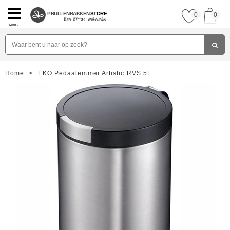
PRULLENBAKKEN
STORE
0
0
Menu
Home
>
EKO Pedaalemmer Artistic RVS 5L