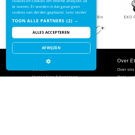
cookies en cookies om interne analyses uit
te voeren. Er worden in dat geval geen
cookies van derden geplaatst.
Lees verder
EKO Pedaalemmer Artistic Step Bin
EKO P
TOON ALLE PARTNERS
(2) →
12L Mat Zwart
+
€ 31,95
€ 28,95
ALLES ACCEPTEREN
AFWIJZEN
Klantenservice
Over Et
Contact
Over ons
Verzending & bezorgen
Onze we
Ruilen & retourneren
Onze win
Betaalmethodes
Cadeaub
Garantie
Zakelijk 
Inloggen
Vacature
Veelgestelde vragen
Sitemap