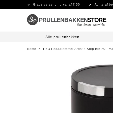
Gratis verzending vanaf € 50
Achteraf be
PRULLENBAKKEN
STORE
Alle prullenbakken
Home
>
EKO Pedaalemmer Artistic Step Bin 20L Ma