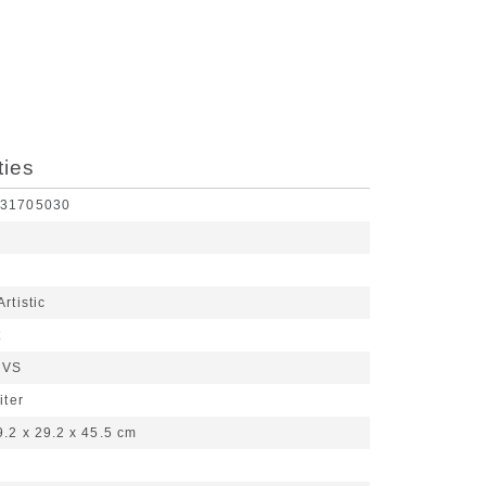
ties
631705030
rtistic
t
RVS
iter
9.2 x 29.2 x 45.5 cm