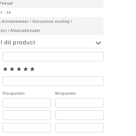
Pedaal
er
Ja
 binnenemmer / Geruisloze sluiting /
vrij / Afvalzakhouder
 dit product
Pluspunten
Minpunten