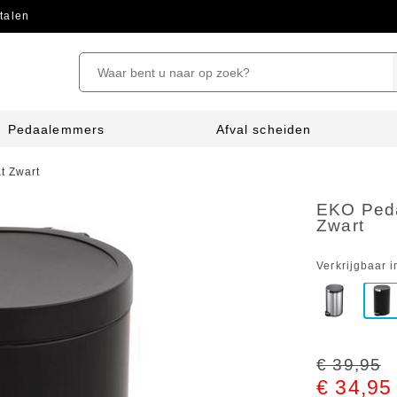
talen
Pedaalemmers
Afval scheiden
t Zwart
EKO Peda
Zwart
Verkrijgbaar i
€ 39,95
€ 34,95