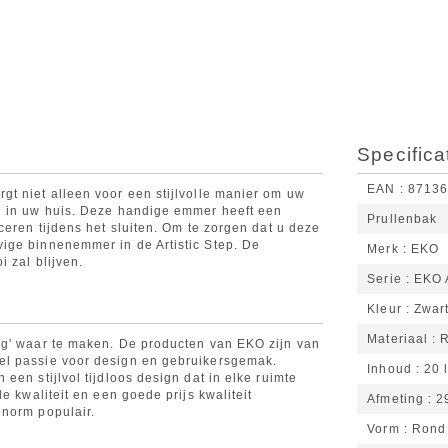
Specifica
EAN
8713
t niet alleen voor een stijlvolle manier om uw
n in uw huis. Deze handige emmer heeft een
Prullenbak
ceren tijdens het sluiten. Om te zorgen dat u deze
ige binnenemmer in de Artistic Step. De
Merk
EKO
 zal blijven.
Serie
EKO A
Kleur
Zwar
Materiaal
ng' waar te maken. De producten van EKO zijn van
el passie voor design en gebruikersgemak.
Inhoud
20 l
een stijlvol tijdloos design dat in elke ruimte
e kwaliteit en een goede prijs kwaliteit
Afmeting
2
enorm populair.
Vorm
Rond