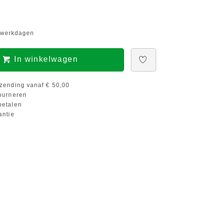
5 werkdagen
In winkelwagen
zending vanaf € 50,00
ourneren
etalen
antie