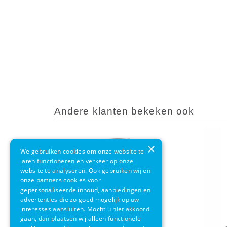
Andere klanten bekeken ook
×
We gebruiken cookies om onze website te
laten functioneren en verkeer op onze
website te analyseren. Ook gebruiken wij en
onze partners cookies voor
gepersonaliseerde inhoud, aanbiedingen en
advertenties die zo goed mogelijk op uw
interesses aansluiten. Mocht u niet akkoord
gaan, dan plaatsen wij alleen functionele