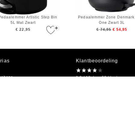
edaalemmer Artistic Step Bin
Pedaalemmer Zone Denmark
5L Mat Zwart
One Zwart 3L
+
€ 22,95
€ 74,95
€ 54,95
rias
Klantbeoordeling
bshops
8.2 / 10 door 50 klanten
kel
on
Openingstijden
bestellen
Ma t/m Vr 09:00 - 18:00
s