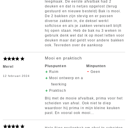
leegmaak. De eerste afvalbak had 2
deuken en dat is netjes opgelost (terug
gestuurd en nieuwe besteld) Bak is mooi.
De 2 bakken zijn stevig en er passen
diverse zakken in, de deksel werkt
softclose en als je zakken verwisselt blijft
hij open staan. Heb de bak nu 3 weken in
gebruik denk wel dat ik op moet letten voor
deuken maar dat geldt voor andere bakken
ook. Tevreden over de aankoop
Mooi en praktisch
Pluspunten
Minpunten
Merel
Ruim
Geen
12 februari 2024
Mooi ontwerp en a
fwerking
Praktisch
Blij met de mooie afvalbak, prima voor het
scheiden van afval. Ook niet te diep
waardoor hij prima in mijn kleine keuken
past. En vooral ook mooi...