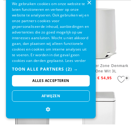
×
We gebruiken cookies om onze website te
laten functioneren en verkeer op onze
website te analyseren. Ook gebruiken wij en
onze partners cookies voor
gepersonaliseerde inhoud, aanbiedingen en
advertenties die zo goed mogelijk op uw
interesses aansluiten. Mocht u niet akkoord
gaan, dan plaatsen wij alleen functionele
cookies en cookies om interne analyses uit
te voeren. Er worden in dat geval geen
cookies van derden geplaatst.
Lees verder
Pedaalemmer Zone Denmark
Pedaalemmer Zone Denmark
TOON ALLE PARTNERS
(2) →
Nova One Zwart 3L
Nova One Wit 3L
+
+
€ 74,95
€ 54,95
€ 74,95
€ 54,95
ALLES ACCEPTEREN
AFWIJZEN