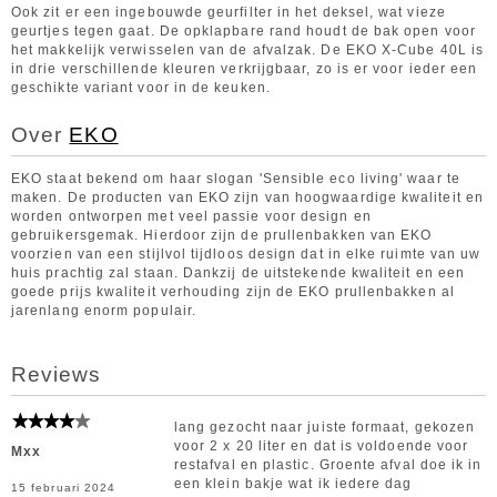
Ook zit er een ingebouwde geurfilter in het deksel, wat vieze
geurtjes tegen gaat. De opklapbare rand houdt de bak open voor
het makkelijk verwisselen van de afvalzak. De EKO X-Cube 40L is
in drie verschillende kleuren verkrijgbaar, zo is er voor ieder een
geschikte variant voor in de keuken.
Over
EKO
EKO staat bekend om haar slogan 'Sensible eco living' waar te
maken. De producten van EKO zijn van hoogwaardige kwaliteit en
worden ontworpen met veel passie voor design en
gebruikersgemak. Hierdoor zijn de prullenbakken van EKO
voorzien van een stijlvol tijdloos design dat in elke ruimte van uw
huis prachtig zal staan. Dankzij de uitstekende kwaliteit en een
goede prijs kwaliteit verhouding zijn de EKO prullenbakken al
jarenlang enorm populair.
Reviews
lang gezocht naar juiste formaat, gekozen
voor 2 x 20 liter en dat is voldoende voor
Mxx
restafval en plastic. Groente afval doe ik in
een klein bakje wat ik iedere dag
15 februari 2024