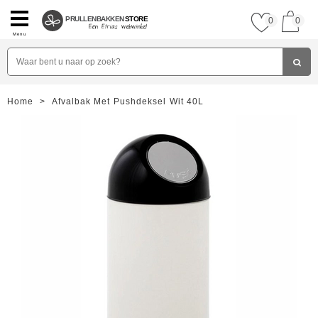
PRULLENBAKKEN
STORE
0
0
Menu
Home
>
Afvalbak Met Pushdeksel Wit 40L