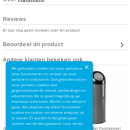
Reviews
Er zijn nog geen reviews over dit product
Beoordeel dit product
Andere klanten bekeken ook
×
We gebruiken cookies om onze website te
laten functioneren en verkeer op onze
website te analyseren. Ook gebruiken wij en
onze partners cookies voor
gepersonaliseerde inhoud, aanbiedingen en
advertenties die zo goed mogelijk op uw
interesses aansluiten. Mocht u niet akkoord
gaan, dan plaatsen wij alleen functionele
cookies en cookies om interne analyses uit
te voeren. Er worden in dat geval geen
cookies van derden geplaatst.
Lees verder
Afvalbak Met Pushdeksel Rood
Afvalbak Met Pushdeksel