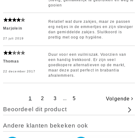
Stevig, gemakkelijk te gebruiken en weg te
gooien
Relatief wat dure zakjes, maar ze passen
erg netjes in de emmertjes en zijn steviger
Marjolein
dan gemiddelde zakjes. Sluitkoord is
prettig met oog op hygiëne.
27 juli 2019
Duur voor een vuilniszak. Voorzien van
een handig trekkoord. Er zijn veel
Thomas
goedkopere alternatieven op de markt,
maar deze past perfect in brabantia
22 december 2017
afvalemmers.
1
2
3
...
5
Volgende
Beoordeel dit product
Andere klanten bekeken ook