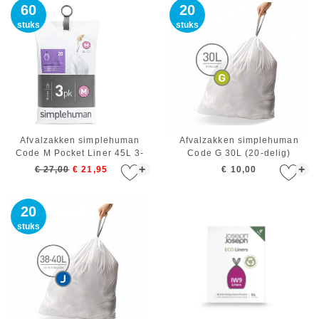
60
20
stuks
stuks
Afvalzakken simplehuman
Afvalzakken simplehuman
Code M Pocket Liner 45L 3-
Code G 30L (20-delig)
Pack (3x20-Delig)
+
+
€ 27,00
€ 21,95
€ 10,00
20
stuks