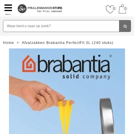
PRULLENBAKKEN
STORE
0
0
Menu
Home
>
Afvalzakken Brabantia PerfectFit 3L (240 stuks)