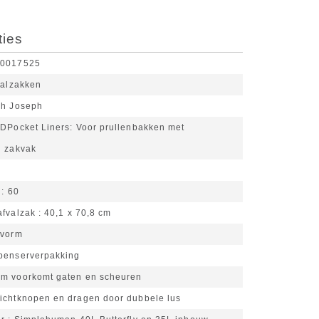
ties
10017525
valzakken
ph Joseph
DPocket Liners: Voor prullenbakken met
d zakvak
L
60
afvalzak
40,1 x 70,8 cm
svorm
penserverpakking
m voorkomt gaten en scheuren
ichtknopen en dragen door dubbele lus