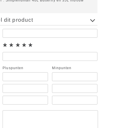
or
Simplehuman 40L Butterfly en 35L inbouw
 dit product
Pluspunten
Minpunten