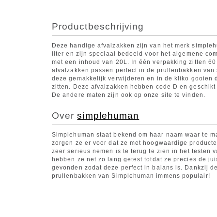
Productbeschrijving
Deze handige afvalzakken zijn van het merk simple
liter en zijn speciaal bedoeld voor het algemene c
met een inhoud van 20L. In één verpakking zitten 60
afvalzakken passen perfect in de prullenbakken van
deze gemakkelijk verwijderen en in de kliko gooien
zitten. Deze afvalzakken hebben code D en geschikt 
De andere maten zijn ook op onze site te vinden.
Over
simplehuman
Simplehuman staat bekend om haar naam waar te ma
zorgen ze er voor dat ze met hoogwaardige producten
zeer serieus nemen is te terug te zien in het testen
hebben ze net zo lang getest totdat ze precies de j
gevonden zodat deze perfect in balans is. Dankzij dez
prullenbakken van Simplehuman immens populair!