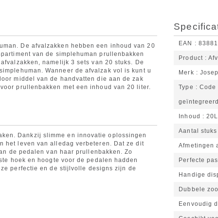
Specifica
EAN
8388
human. De afvalzakken hebben een inhoud van 20
ompartiment van de simplehuman prullenbakken
Product
Af
 afvalzakken, namelijk 3 sets van 20 stuks. De
 simplehuman. Wanneer de afvalzak vol is kunt u
Merk
Jose
 door middel van de handvatten die aan de zak
voor prullenbakken met een inhoud van 20 liter.
Type
Code 
geïntegreer
Inhoud
20
Aantal stuks
ken. Dankzij slimme en innovatie oplossingen
 het leven van alledag verbeteren. Dat ze dit
Afmetingen 
 van de pedalen van haar prullenbakken. Zo
uiste hoek en hoogte voor de pedalen hadden
Perfecte pa
e perfectie en de stijlvolle designs zijn de
Handige dis
Dubbele zoo
Eenvoudig d