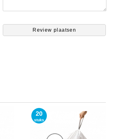
Review plaatsen
20
stuks