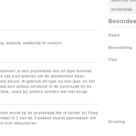
Geschikt vo
prullenbak
Beoordeel
Naam
ig, website makkelijk te vinden!
Beoordeling
Titel
wanneer je een prullenbak van dit type formaat
e zak past precies om de afvalemmer heen,
d afsluit. Ik gebruik dit type nu één jaar, en het
at een scheur ontstond in de vuilniszak bij bv.
albak, zoals bij andere soorten wel met enige
ven wordt op de prullenbak die ik eerder bij Fonq
. Omdat ik 1 van de 3 pakken moest openmaken om
Ervaring
ct niet retourneren.