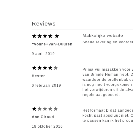
Reviews
Makkelijke website
Snelle levering en voordel
Yvonne+van+Duuren
9 april 2019
Prima vuilniszakken voor 
van Simple Human hebt. D
Hester
waardoor de prullenbak goe
is nog nooit voorgekomen d
6 februari 2019
het verwijderen uit de afv
regelmaat gebeurd.
Het formaat D dat aangege
kocht past absoluut niet
Ann Giraud
te passen kan ik het produ
18 oktober 2016