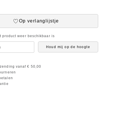
Op verlanglijstje
it product weer beschikbaar is
Houd mij op de hoogte
zending vanaf € 50,00
ourneren
etalen
antie