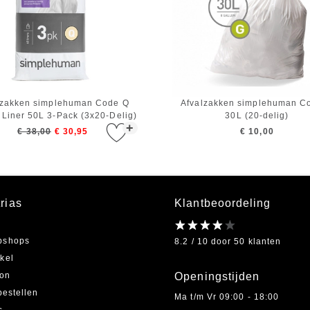
lzakken simplehuman Code Q
Afvalzakken simplehuman C
 Liner 50L 3-Pack (3x20-Delig)
30L (20-delig)
+
€ 38,00
€ 30,95
€ 10,00
rias
Klantbeoordeling
bshops
8.2 / 10 door 50 klanten
kel
on
Openingstijden
bestellen
Ma t/m Vr 09:00 - 18:00