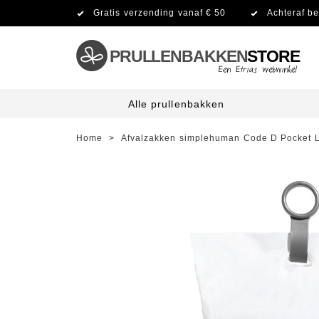
Gratis verzending vanaf € 50
Achteraf be
PRULLENBAKKEN
STORE
Alle prullenbakken
Home
>
Afvalzakken simplehuman Code D Pocket L