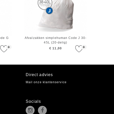
ode G
Afvalzakken simplehuman Code J 30-
45L (20-delig)
+
+
€ 11,00
Direct advies
Mail onze klantenservice
Socials