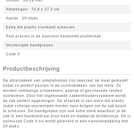
Inhoud
16-18 liter
Afmetingen
70,8 x 37,3 cm
Aantal
20 stuks
Extra dik plastic voorkomt scheuren
Past precies in de daarvoor bestemde prullenbak
Verstevigde handgrepen
Code V
Productbeschrijving
De afvalzakken van simplehuman zijn speciaal op maat gemaakt
zodat ze perfect passen in de vuilnisbakken van het merk. Zo
worden rommelige uitsteeksels, geprop of gescheurde randen
voorkomen. Door het ingebouwde zakkenhouderssysteem wordt
de zak perfect opgeborgen. De afvalzak is van extra dik plastic
zodat scherpe voorwerpen minder kans krijgen om de zak kapot
te scheuren. De handgrepen zijn ook extra sterk waardoor je de
zak in een handomdraai eruit trekt en makkelijk dichtknoopt. Dit is
vuilniszak Code V en wordt geleverd in een navulverpakking met
20 stuks.