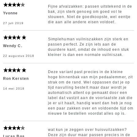
Fijne afvalzakken: passen uitstekend in de
bak, zijn sterk genoeg om goed vol te
Yvonne
stouwen. Niet de goedkoopste, wel eentje
die aan alle andere eisen voldoet.
27 juli 2019
Simplehuman vuilniszakken zijn sterk en
passen perfect. Ze zijn iets aan de
Wendy C.
duurdere kant, omdat de inhoud een stuk
kleiner is dan een normale vuilniszak.
22 augustus 2018
Deze variant past precies in de kleine
hoge binnenbak van mijn pedaalemmer, zit
Ron Kersten
strak om de rand. Wel oppassen dat je op
tijd navulling bestelt maar daar wordt je
14 mei 2018
automatisch attent op gemaakt door een
label dat vastzit aan de voorlaatste zak die
je er uit haalt, handig want dan heb je nog
een paar zakken over en voldoende tijd om
nieuwe te bestellen voordat alles op is.
wat kun je zeggen over huisvuilzakken?
Deze zijn duur maar passen precies in de
Lucas Bos