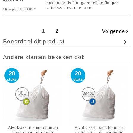
bak en dat is fijn, geen lelijke flappen
vuilniszak over de rand
16 september 2017
1
2
Volgende
Beoordeel dit product
Andere klanten bekeken ook
20
20
stuks
stuks
Afvalzakken simplehuman
Afvalzakken simplehuman
Code G 30L (20-delig)
Code J 30-45L (20-delig)