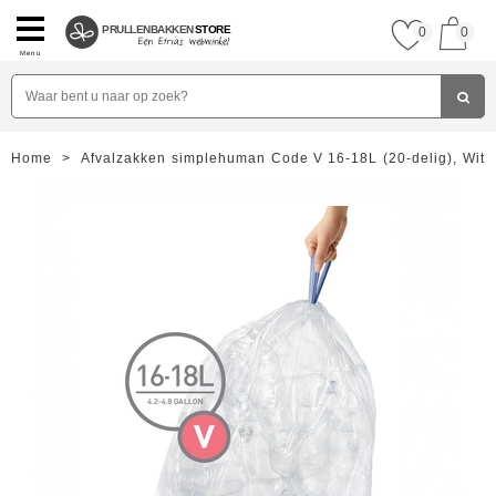
PRULLENBAKKEN
STORE
0
0
Menu
Home
>
Afvalzakken simplehuman Code V 16-18L (20-delig), Wit