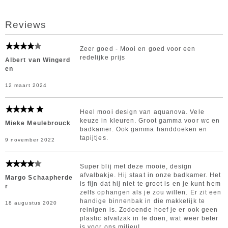
Reviews
Zeer goed - Mooi en goed voor een
redelijke prijs
Albert van Wingerd
en
12 maart 2024
Heel mooi design van aquanova. Vele
keuze in kleuren. Groot gamma voor wc en
Mieke Meulebrouck
badkamer. Ook gamma handdoeken en
tapijtjes.
9 november 2022
Super blij met deze mooie, design
afvalbakje. Hij staat in onze badkamer. Het
Margo Schaapherde
is fijn dat hij niet te groot is en je kunt hem
r
zelfs ophangen als je zou willen. Er zit een
handige binnenbak in die makkelijk te
18 augustus 2020
reinigen is. Zodoende hoef je er ook geen
plastic afvalzak in te doen, wat weer beter
is voor ons milieu!