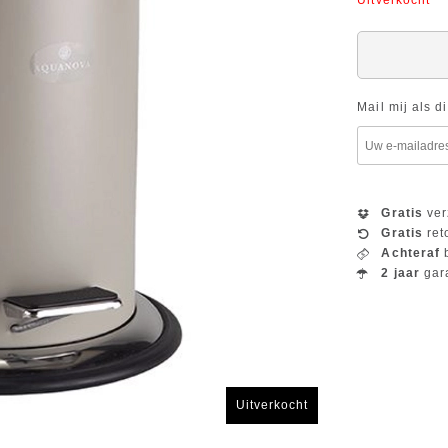
Uitverkocht
Mail mij als d
Gratis
ver
Gratis
ret
Achteraf
b
2 jaar
gar
Uitverkocht