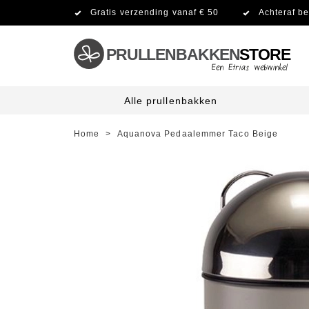
Gratis verzending vanaf € 50
Achteraf be
PRULLENBAKKEN
STORE
Alle prullenbakken
Home
>
Aquanova Pedaalemmer Taco Beige