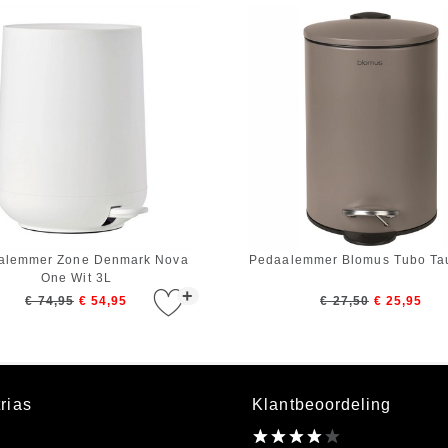
alemmer Zone Denmark Nova
Pedaalemmer Blomus Tubo Ta
One Wit 3L
+
€ 74,95
€ 54,95
€ 27,50
€ 25,95
rias
Klantbeoordeling