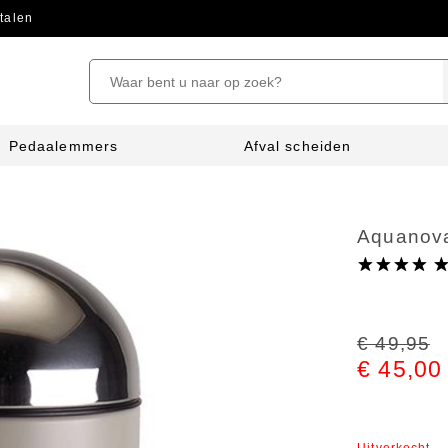
talen
Pedaalemmers
Afval scheiden
Aquanova
€ 49,95
€ 45,00