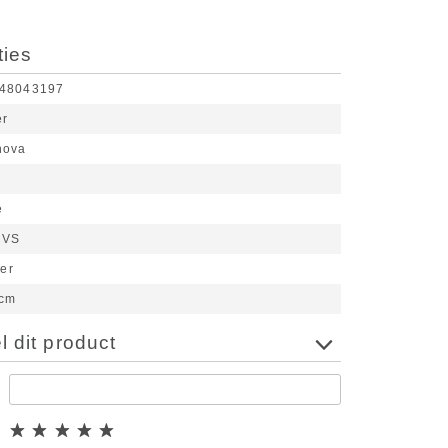
ties
48043197
er
nova
e
RVS
ter
 cm
 dit product