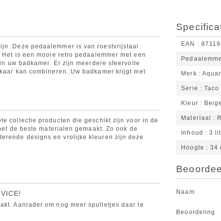
Specifica
EAN
87119
ijn. Deze pedaalemmer is van roestvrijstaal
g. Het is een mooie retro pedaalemmer met een
Pedaalemm
r in uw badkamer. Er zijn meerdere sfeervolle
elkaar kan combineren. Uw badkamer krijgt met
Merk
Aqua
Serie
Taco
Kleur
Beig
Materiaal
e collectie producten die geschikt zijn voor in de
n met de beste materialen gemaakt. Zo ook de
Inhoud
3 li
erende designs en vrolijke kleuren zijn deze
Hoogte
34
Beoordeel
Naam
VICE!
akt. Aanrader om nog meer spulletjes daar te
Beoordeling