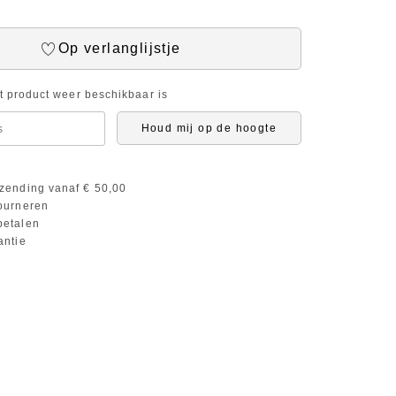
Op verlanglijstje
it product weer beschikbaar is
Houd mij op de hoogte
zending vanaf € 50,00
ourneren
etalen
antie