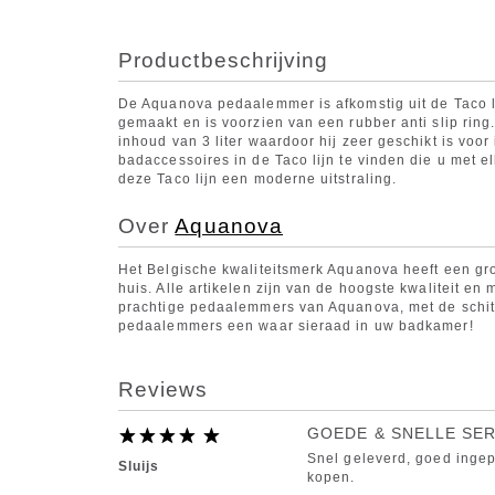
Productbeschrijving
De Aquanova pedaalemmer is afkomstig uit de Taco l
gemaakt en is voorzien van een rubber anti slip rin
inhoud van 3 liter waardoor hij zeer geschikt is voo
badaccessoires in de Taco lijn te vinden die u met 
deze Taco lijn een moderne uitstraling.
Over
Aquanova
Het Belgische kwaliteitsmerk Aquanova heeft een grot
huis. Alle artikelen zijn van de hoogste kwaliteit e
prachtige pedaalemmers van Aquanova, met de schitt
pedaalemmers een waar sieraad in uw badkamer!
Reviews
GOEDE & SNELLE SER
Snel geleverd, goed ingep
Sluijs
kopen.