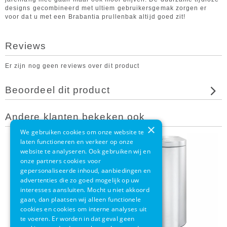
designs gecombineerd met ultiem gebruikersgemak zorgen er
voor dat u met een Brabantia prullenbak altijd goed zit!
Reviews
Er zijn nog geen reviews over dit product
Beoordeel dit product
Andere klanten bekeken ook
×
We gebruiken cookies om onze website te
laten functioneren en verkeer op onze
website te analyseren. Ook gebruiken wij en
onze partners cookies voor
gepersonaliseerde inhoud, aanbiedingen en
advertenties die zo goed mogelijk op uw
interesses aansluiten. Mocht u niet akkoord
gaan, dan plaatsen wij alleen functionele
cookies en cookies om interne analyses uit
te voeren. Er worden in dat geval geen