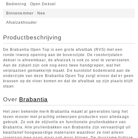
Bediening
Open Deksel
Binnenemmer
Nee
Afvalzakhouder
Productbeschrijving
De Brabantia Open Top is een grote afvalbak (RVS) met een
ronde inworp opening aan de bovenzijde. De roestvrijstalen
deksel is afneembaar, de afvalzak is ook zo snel te verwisselen.
Aan de zijkant zijn ook nog eens twee handgrepen, wat het
verplaatsen gemakkelijk maakt. De kunststof bodemrand aan de
onderzijde van deze Brabantia Open Top zorgt ervoor dat er geen
krassen op de vloer komen en dat de afvalbak op zijn plaats blijft
staan.
Over
Brabantia
Het zeer bekende merk Brabantia maakt al generaties lang het
leven mooier met prachtig ontworpen producten voor alledaags
gebruik. Zo ook de stijlvolle en functionele prullenbakken van
Brabantia. Alle prullenbakken van Brabantia zijn vervaardigd uit
kwalitatief hoogwaardige materialen waardoor ze niet alleen
jarenlang mee gaan maar ook mooi blijven. De duurzame tijdloze