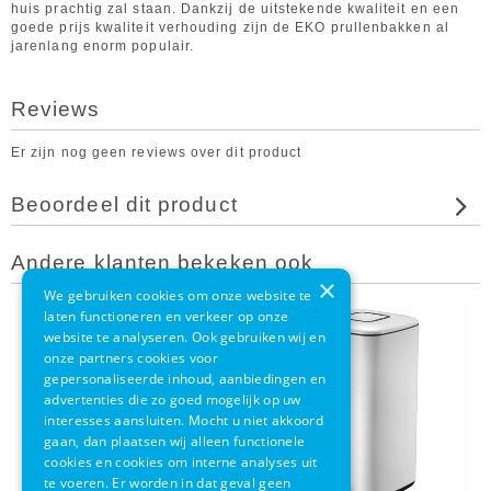
huis prachtig zal staan. Dankzij de uitstekende kwaliteit en een
goede prijs kwaliteit verhouding zijn de EKO prullenbakken al
jarenlang enorm populair.
Reviews
Er zijn nog geen reviews over dit product
Beoordeel dit product
Andere klanten bekeken ook
×
We gebruiken cookies om onze website te
laten functioneren en verkeer op onze
website te analyseren. Ook gebruiken wij en
onze partners cookies voor
gepersonaliseerde inhoud, aanbiedingen en
advertenties die zo goed mogelijk op uw
interesses aansluiten. Mocht u niet akkoord
gaan, dan plaatsen wij alleen functionele
cookies en cookies om interne analyses uit
te voeren. Er worden in dat geval geen