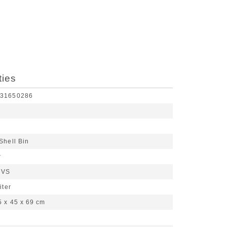
ties
631650286
Shell Bin
r
RVS
iter
5 x 45 x 69 cm