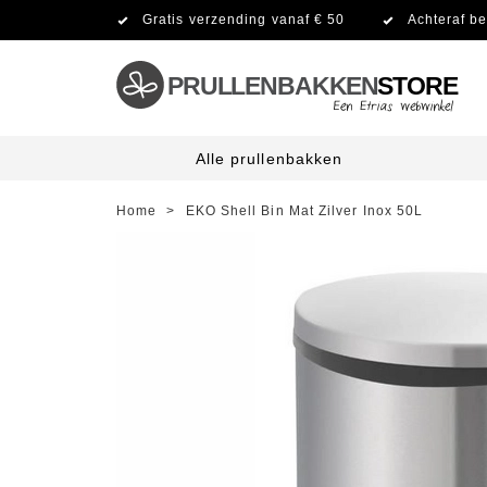
Gratis verzending vanaf € 50
Achteraf be
PRULLENBAKKEN
STORE
Alle prullenbakken
Home
>
EKO Shell Bin Mat Zilver Inox 50L