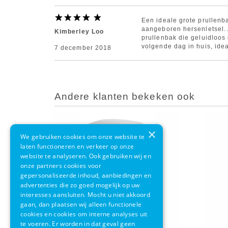
Een ideale grote prullenb
aangeboren hersenletsel.
Kimberley Loo
prullenbak die geluidloos
volgende dag in huis, idea
7 december 2018
Andere klanten bekeken ook
×
We gebruiken cookies om onze website te
laten functioneren en verkeer op onze
website te analyseren. Ook gebruiken wij en
onze partners cookies voor
gepersonaliseerde inhoud, aanbiedingen en
advertenties die zo goed mogelijk op uw
interesses aansluiten. Mocht u niet akkoord
gaan, dan plaatsen wij alleen functionele
cookies en cookies om interne analyses uit
te voeren. Er worden in dat geval geen