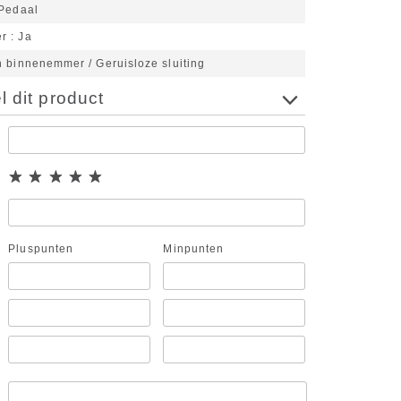
Pedaal
er
Ja
n binnenemmer / Geruisloze sluiting
 dit product
Pluspunten
Minpunten