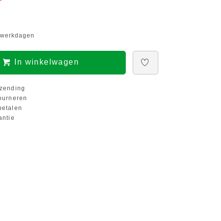
5 werkdagen
In winkelwagen
zending
ourneren
etalen
antie