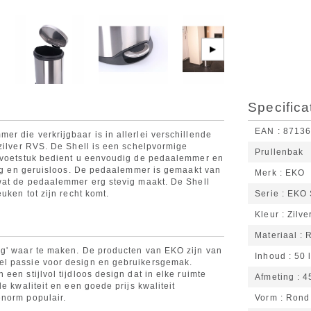
▶
Specifica
EAN
8713
r die verkrijgbaar is in allerlei verschillende
 zilver RVS. De Shell is een schelpvormige
Prullenbak
t voetstuk bedient u eenvoudig de pedaalemmer en
stig en geruisloos. De pedaalemmer is gemaakt van
Merk
EKO
 wat de pedaalemmer erg stevig maakt. De Shell
uken tot zijn recht komt.
Serie
EKO 
Kleur
Zilve
Materiaal
ng' waar te maken. De producten van EKO zijn van
Inhoud
50 l
el passie voor design en gebruikersgemak.
een stijlvol tijdloos design dat in elke ruimte
Afmeting
4
e kwaliteit en een goede prijs kwaliteit
enorm populair.
Vorm
Rond