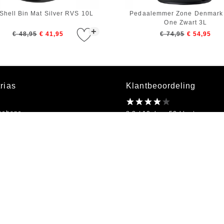
Shell Bin Mat Silver RVS 10L
Pedaalemmer Zone Denmark
One Zwart 3L
+
€ 48,95
€ 41,95
€ 74,95
€ 54,95
rias
Klantbeoordeling
bshops
8.2 / 10 door 50 klanten
kel
on
Openingstijden
bestellen
Ma t/m Vr 09:00 - 18:00
s