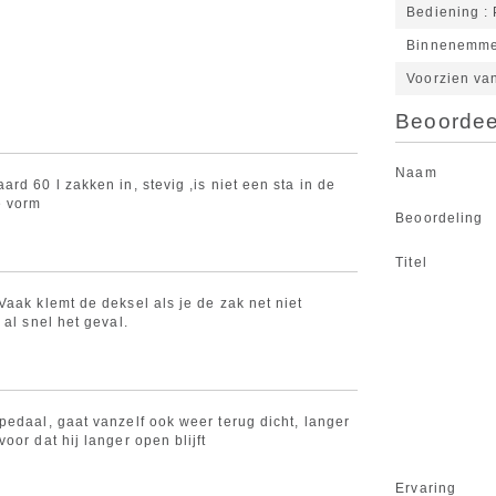
Bediening
Binnenemm
Voorzien va
Beoordeel
Naam
rd 60 l zakken in, stevig ,is niet een sta in de
e vorm
Beoordeling
Titel
aak klemt de deksel als je de zak net niet
 al snel het geval.
pedaal, gaat vanzelf ook weer terug dicht, langer
oor dat hij langer open blijft
Ervaring