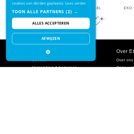
cookies van derden geplaatst.
Lees verder
EKO Shell Bin Mat Zilver Inox 18L
EKO 
TOON ALLE PARTNERS
(2) →
+
€ 66,95
€ 56,95
ALLES ACCEPTEREN
AFWIJZEN
Klantenservice
Over Et
Contact
Over ons
Verzending & bezorgen
Onze we
Ruilen & retourneren
Onze win
Betaalmethodes
Cadeaub
Garantie
Zakelijk 
Inloggen
Vacature
Veelgestelde vragen
Sitemap