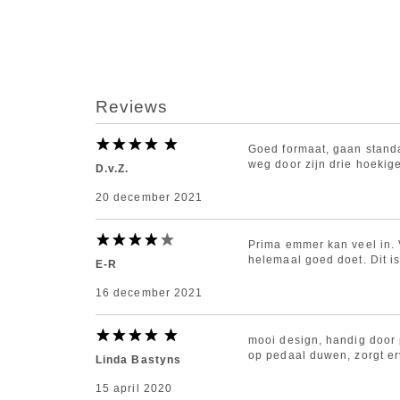
Reviews
Goed formaat, gaan standaa
weg door zijn drie hoekig
D.v.Z.
20 december 2021
Prima emmer kan veel in. V
helemaal goed doet. Dit is
E-R
16 december 2021
mooi design, handig door 
op pedaal duwen, zorgt erv
Linda Bastyns
15 april 2020