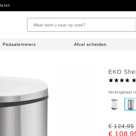
talen
Pedaalemmers
Afval scheiden
EKO Shell
Verkrijgbaar i
€ 124,95
€ 108,9