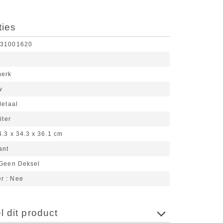
ties
631001620
merk
w
etaal
iter
4.3 x 34.3 x 36.1 cm
ant
Geen Deksel
er
Nee
 dit product