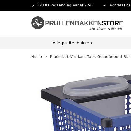
Gratis verzending vanaf € 50
Achteraf be
PRULLENBAKKEN
STORE
Alle prullenbakken
Home
>
Papierbak Vierkant Taps Geperforeerd Bl