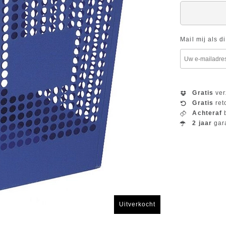
Mail mij als d
Gratis
ver
Gratis
ret
Achteraf
b
2 jaar
gar
Uitverkocht