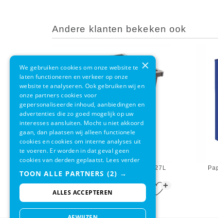
Andere klanten bekeken ook
×
We gebruiken cookies om onze website te
laten functioneren en verkeer op onze
website te analyseren. Ook gebruiken wij en
onze partners cookies voor
gepersonaliseerde inhoud, aanbiedingen en
advertenties die zo goed mogelijk op uw
interesses aansluiten. Mocht u niet akkoord
gaan, dan plaatsen wij alleen functionele
cookies en cookies om interne analyses uit
te voeren. Er worden in dat geval geen
cookies van derden geplaatst.
Lees verder
Papierbak Vierkant Taps Bruin 27L
Pap
TOON ALLE PARTNERS
(2) →
+
€ 38,95
ALLES ACCEPTEREN
AFWIJZEN