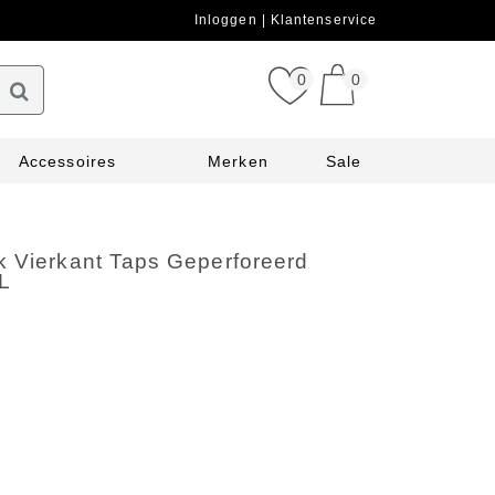
Inloggen
Klantenservice
0
0
Accessoires
Merken
Sale
k Vierkant Taps Geperforeerd
L