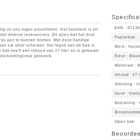
Specifica
EAN
8713
g uit ons eigen assortiment. Het huismerk is tot
t diverse leveranciers. Dit alles met het doel
Papierbak
rijs aan te kunnen bieden. Met deze handige
 van uw afval scheiden. Het legen van de bak is
Merk
Huis
bak heeft een inhoud van 27 liter en is gemaakt
alscheidingsstuk geleverd.
Kleur
Blau
Materiaal
M
Inhoud
27 l
Afmeting
3
Vorm
Vierk
Bediening
Binnenemm
Open bak
Beoordeel