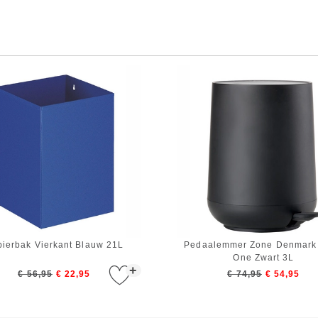
ierbak Vierkant Blauw 21L
Pedaalemmer Zone Denmark
One Zwart 3L
+
€ 56,95
€ 22,95
€ 74,95
€ 54,95