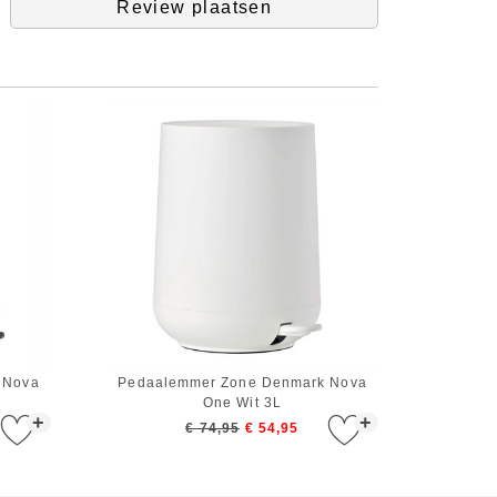
Review plaatsen
 Nova
Pedaalemmer Zone Denmark Nova
One Wit 3L
+
+
€ 74,95
€ 54,95