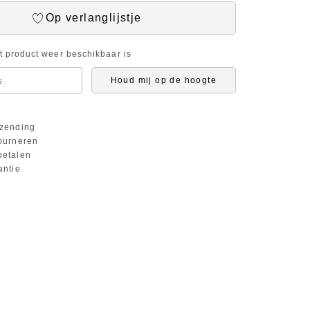
Op verlanglijstje
it product weer beschikbaar is
Houd mij op de hoogte
zending
ourneren
etalen
antie