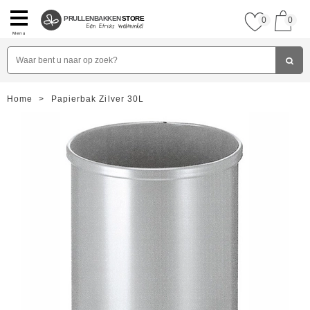
PRULLENBAKKEN
STORE
0
0
Menu
Home
>
Papierbak Zilver 30L