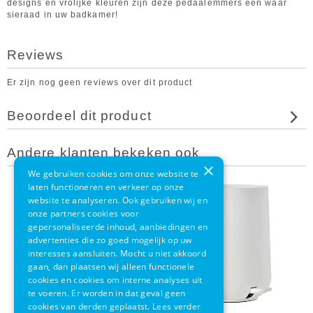
designs en vrolijke kleuren zijn deze pedaalemmers een waar
sieraad in uw badkamer!
Reviews
Er zijn nog geen reviews over dit product
Beoordeel dit product
Andere klanten bekeken ook
×
We gebruiken cookies om onze website te
laten functioneren en verkeer op onze
website te analyseren. Ook gebruiken wij en
onze partners cookies voor
gepersonaliseerde inhoud, aanbiedingen en
advertenties die zo goed mogelijk op uw
interesses aansluiten. Mocht u niet akkoord
gaan, dan plaatsen wij alleen functionele
cookies en cookies om interne analyses uit
te voeren. Er worden in dat geval geen
cookies van derden geplaatst.
Lees verder