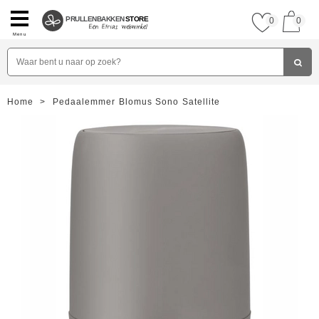
PRULLENBAKKEN
STORE
0
0
Menu
Home
>
Pedaalemmer Blomus Sono Satellite