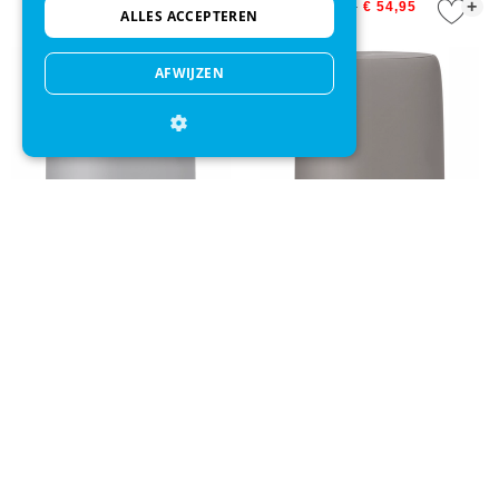
+
+
€ 74,95
€ 54,95
€ 74,95
€ 54,95
ALLES ACCEPTEREN
AFWIJZEN
Pedaalemmer Blomus Sono
Pedaalemmer Blomus Sono
Micro Chip 3 L
Satellite 3 L
+
+
€ 59,95
€ 48,95
€ 59,95
€ 48,95
Direct advies
Mail onze klantenservice