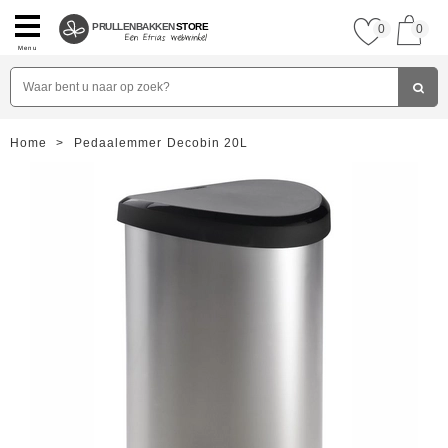
PRULLENBAKKEN
STORE
0
0
Menu
Home
>
Pedaalemmer Decobin 20L