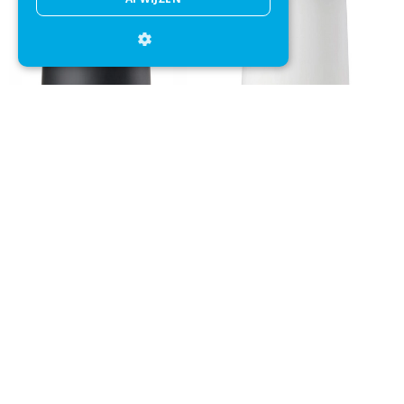
Pedaalemmer Zone Denmark
Pedaalemmer Zone Denmark
Nova One Zwart 3L
Nova One Wit 3L
+
+
€ 74,95
€ 54,95
€ 74,95
€ 54,95
Direct advies
Mail onze klantenservice
Klantenservice