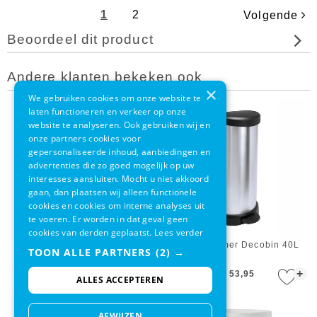
1
2
Volgende
Beoordeel dit product
Andere klanten bekeken ook
×
We gebruiken cookies om onze website te
laten functioneren en verkeer op onze
website te analyseren. Ook gebruiken wij en
onze partners cookies voor
gepersonaliseerde inhoud, aanbiedingen en
advertenties die zo goed mogelijk op uw
interesses aansluiten. Mocht u niet akkoord
gaan, dan plaatsen wij alleen functionele
cookies en cookies om interne analyses uit
te voeren. Er worden in dat geval geen
cookies van derden geplaatst.
Lees verder
Pedaalemmer Decobin 5L
Pedaalemmer Decobin 40L
TOON ALLE PARTNERS
(2) →
+
+
€ 21,95
€ 53,95
ALLES ACCEPTEREN
AFWIJZEN