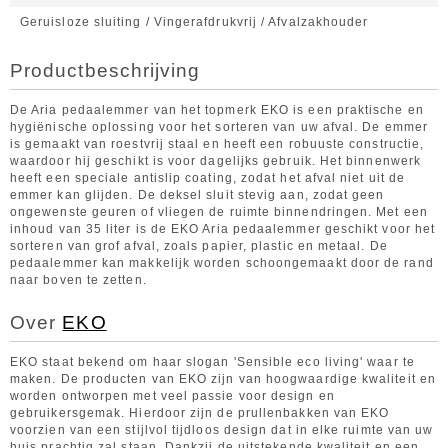
Geruisloze sluiting / Vingerafdrukvrij / Afvalzakhouder
Productbeschrijving
De Aria pedaalemmer van het topmerk EKO is een praktische en
hygiënische oplossing voor het sorteren van uw afval. De emmer
is gemaakt van roestvrij staal en heeft een robuuste constructie,
waardoor hij geschikt is voor dagelijks gebruik. Het binnenwerk
heeft een speciale antislip coating, zodat het afval niet uit de
emmer kan glijden. De deksel sluit stevig aan, zodat geen
ongewenste geuren of vliegen de ruimte binnendringen. Met een
inhoud van 35 liter is de EKO Aria pedaalemmer geschikt voor het
sorteren van grof afval, zoals papier, plastic en metaal. De
pedaalemmer kan makkelijk worden schoongemaakt door de rand
naar boven te zetten.
Over
EKO
EKO staat bekend om haar slogan 'Sensible eco living' waar te
maken. De producten van EKO zijn van hoogwaardige kwaliteit en
worden ontworpen met veel passie voor design en
gebruikersgemak. Hierdoor zijn de prullenbakken van EKO
voorzien van een stijlvol tijdloos design dat in elke ruimte van uw
huis prachtig zal staan. Dankzij de uitstekende kwaliteit en een