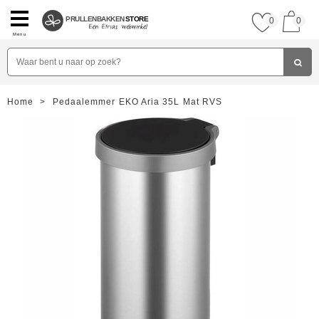
PRULLENBAKKEN
STORE
0
0
Menu
Home
>
Pedaalemmer EKO Aria 35L Mat RVS