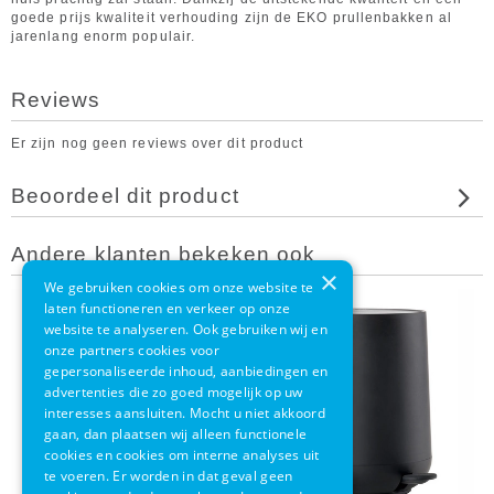
goede prijs kwaliteit verhouding zijn de EKO prullenbakken al
jarenlang enorm populair.
Reviews
Er zijn nog geen reviews over dit product
Beoordeel dit product
Andere klanten bekeken ook
×
We gebruiken cookies om onze website te
laten functioneren en verkeer op onze
website te analyseren. Ook gebruiken wij en
onze partners cookies voor
gepersonaliseerde inhoud, aanbiedingen en
advertenties die zo goed mogelijk op uw
interesses aansluiten. Mocht u niet akkoord
gaan, dan plaatsen wij alleen functionele
cookies en cookies om interne analyses uit
te voeren. Er worden in dat geval geen