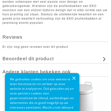
worden ontworpen met veel passie voor design en
gebruikersgemak. Hierdoor zijn de prullenbakken van EKO
voorzien van een stijlvol tijdloos design dat in elke ruimte van uw
huis prachtig zal staan. Dankzij de uitstekende kwaliteit en een
goede prijs kwaliteit verhouding zijn de EKO prullenbakken al
jarenlang enorm populair.
Reviews
Er zijn nog geen reviews over dit product
Beoordeel dit product
Andere klanten bekeken ook
×
We gebruiken cookies om onze website te
laten functioneren en verkeer op onze
website te analyseren. Ook gebruiken wij en
onze partners cookies voor
gepersonaliseerde inhoud, aanbiedingen en
advertenties die zo goed mogelijk op uw
interesses aansluiten. Mocht u niet akkoord