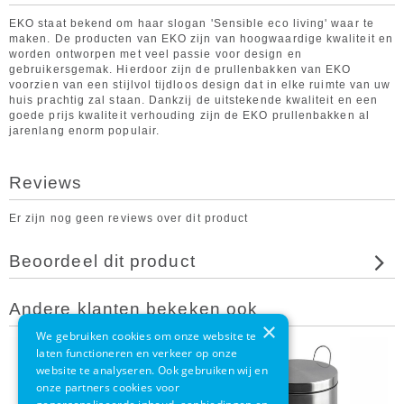
EKO staat bekend om haar slogan 'Sensible eco living' waar te
maken. De producten van EKO zijn van hoogwaardige kwaliteit en
worden ontworpen met veel passie voor design en
gebruikersgemak. Hierdoor zijn de prullenbakken van EKO
voorzien van een stijlvol tijdloos design dat in elke ruimte van uw
huis prachtig zal staan. Dankzij de uitstekende kwaliteit en een
goede prijs kwaliteit verhouding zijn de EKO prullenbakken al
jarenlang enorm populair.
Reviews
Er zijn nog geen reviews over dit product
Beoordeel dit product
Andere klanten bekeken ook
×
We gebruiken cookies om onze website te
laten functioneren en verkeer op onze
website te analyseren. Ook gebruiken wij en
onze partners cookies voor