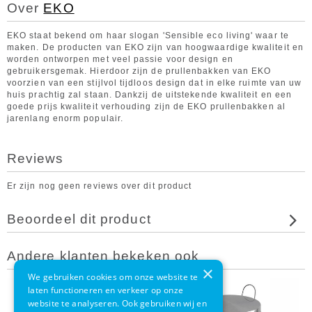
Over
EKO
EKO staat bekend om haar slogan 'Sensible eco living' waar te
maken. De producten van EKO zijn van hoogwaardige kwaliteit en
worden ontworpen met veel passie voor design en
gebruikersgemak. Hierdoor zijn de prullenbakken van EKO
voorzien van een stijlvol tijdloos design dat in elke ruimte van uw
huis prachtig zal staan. Dankzij de uitstekende kwaliteit en een
goede prijs kwaliteit verhouding zijn de EKO prullenbakken al
jarenlang enorm populair.
Reviews
Er zijn nog geen reviews over dit product
Beoordeel dit product
Andere klanten bekeken ook
×
We gebruiken cookies om onze website te
laten functioneren en verkeer op onze
website te analyseren. Ook gebruiken wij en