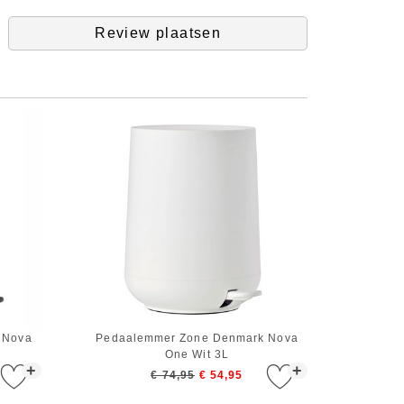
Review plaatsen
 Nova
Pedaalemmer Zone Denmark Nova
One Wit 3L
+
+
€ 74,95
€ 54,95