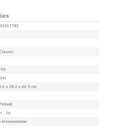
ties
631017782
Classic
r
RVS
iter
9.2 x 29.2 x 44.5 cm
Pedaal
er
Ja
n binnenemmer