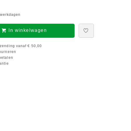
5 werkdagen
In winkelwagen
zending vanaf € 50,00
ourneren
etalen
antie