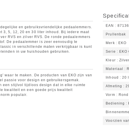
Specifica
EAN
8713
degelijke en gebruiksvriendelijke pedaalemmers.
3, 5, 12, 20 en 30 liter inhoud. Bij iedere maat
Prullenbak
 zilver RVS en zilver RVS. De ronde pedaalemmers
of. De pedaalemmer is zeer eenvoudig te
Merk
EKO
ssic in verschillende maten verkrijgbaar is kunt
eleinden in uw huishouden gebruiken.
Serie
EKO 
Kleur
Zilve
Materiaal
ng' waar te maken. De producten van EKO zijn van
Inhoud
20 l
el passie voor design en gebruikersgemak.
een stijlvol tijdloos design dat in elke ruimte
Afmeting
2
e kwaliteit en een goede prijs kwaliteit
enorm populair.
Vorm
Rond
Bediening
Binnenemm
Voorzien va