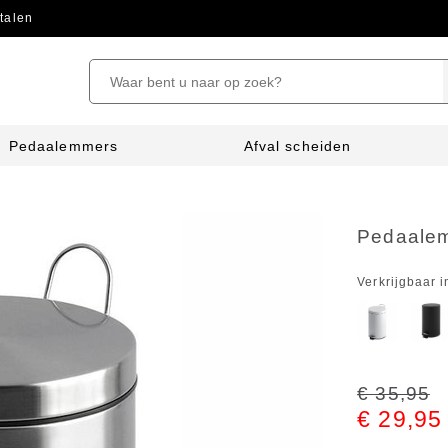
talen
Pedaalemmers
Afval scheiden
Pedaalem
Verkrijgbaar i
€ 35,95
€ 29,95