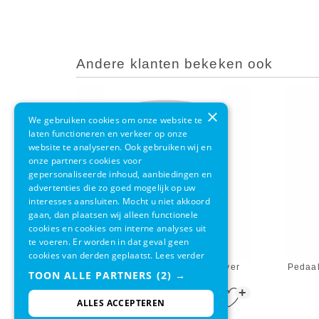
Andere klanten bekeken ook
×
We gebruiken cookies om onze website te
laten functioneren en verkeer op onze
website te analyseren. Ook gebruiken wij en
onze partners cookies voor
gepersonaliseerde inhoud, aanbiedingen en
advertenties die zo goed mogelijk op uw
interesses aansluiten. Mocht u niet akkoord
gaan, dan plaatsen wij alleen functionele
cookies en cookies om interne analyses uit
te voeren. Er worden in dat geval geen
cookies van derden geplaatst.
Lees verder
Pedaalemmer EKO Classic Silver
Pedaal
TOON ALLE PARTNERS
(2) →
RVS 5L
+
€ 18,95
ALLES ACCEPTEREN