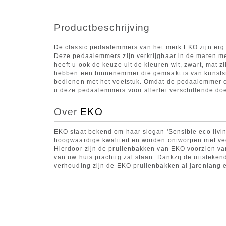
Productbeschrijving
De classic pedaalemmers van het merk EKO zijn erg 
Deze pedaalemmers zijn verkrijgbaar in de maten met 
heeft u ook de keuze uit de kleuren wit, zwart, mat
hebben een binnenemmer die gemaakt is van kunstst
bedienen met het voetstuk. Omdat de pedaalemmer cla
u deze pedaalemmers voor allerlei verschillende do
Over
EKO
EKO staat bekend om haar slogan 'Sensible eco livi
hoogwaardige kwaliteit en worden ontworpen met ve
Hierdoor zijn de prullenbakken van EKO voorzien van 
van uw huis prachtig zal staan. Dankzij de uitstekend
verhouding zijn de EKO prullenbakken al jarenlang 