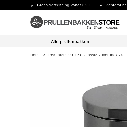
Gratis verzending vanaf € 50
Achteraf be
PRULLENBAKKEN
STORE
Alle prullenbakken
Home
>
Pedaalemmer EKO Classic Zilver Inox 20L