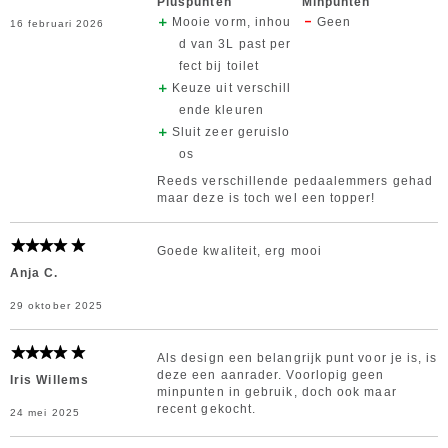
Pluspunten
Minpunten
Mooie vorm, inhou
Geen
16 februari 2026
d van 3L past per
fect bij toilet
Keuze uit verschill
ende kleuren
Sluit zeer geruislo
os
Reeds verschillende pedaalemmers gehad
maar deze is toch wel een topper!
Goede kwaliteit, erg mooi
Anja C.
29 oktober 2025
Als design een belangrijk punt voor je is, is
deze een aanrader. Voorlopig geen
Iris Willems
minpunten in gebruik, doch ook maar
recent gekocht.
24 mei 2025