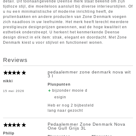
detail. Dit toonaangevende Deense merk staat bekend om zijn
tijdloze stijl, die moeiteloos aansluit bij diverse interieurstijlen. Of
u nu een minimalistische of moderne inrichting heeft, de
prullenbakken en andere producten van Zone Denmark voegen
zich naadloos in uw leefruimte. Het merk heeft terecht meerdere
prestigieuze designprijzen gewonnen, wat de hoge kwaliteit en
esthetiek onderstreept. U herkent het kenmerkende Deense
design direct in elk item: strak, elegant en doordacht. Met Zone
Denmark kiest u voor stijlvol en functioneel wonen.
Reviews
pedaalemmer zone denmark nova wit
3 l
nikki
Pluspunten
bijzonder mooie d
15 mei 2026
esigin
Heb er nog 2 bijbesteld
lang naar gezocht
Pedaalemmer Zone Denmark Nova
One Gull Grijs 3L
Philip