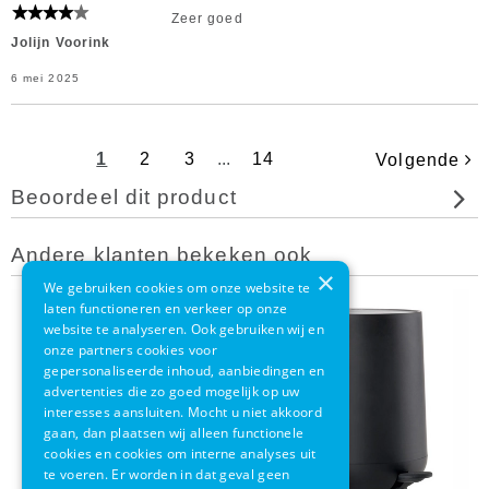
Zeer goed
Jolijn Voorink
6 mei 2025
1
2
3
...
14
Volgende
Beoordeel dit product
Andere klanten bekeken ook
×
We gebruiken cookies om onze website te
laten functioneren en verkeer op onze
website te analyseren. Ook gebruiken wij en
onze partners cookies voor
gepersonaliseerde inhoud, aanbiedingen en
advertenties die zo goed mogelijk op uw
interesses aansluiten. Mocht u niet akkoord
gaan, dan plaatsen wij alleen functionele
cookies en cookies om interne analyses uit
te voeren. Er worden in dat geval geen