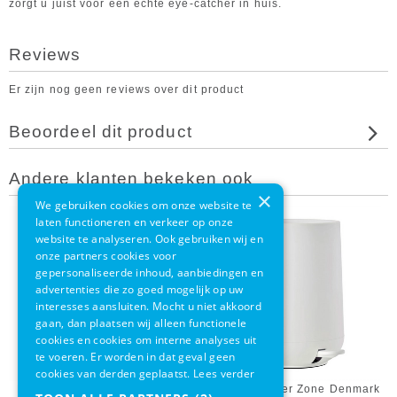
zorgt u juist voor een echte eye-catcher in huis.
Reviews
Er zijn nog geen reviews over dit product
Beoordeel dit product
Andere klanten bekeken ook
×
We gebruiken cookies om onze website te
laten functioneren en verkeer op onze
website te analyseren. Ook gebruiken wij en
onze partners cookies voor
gepersonaliseerde inhoud, aanbiedingen en
advertenties die zo goed mogelijk op uw
interesses aansluiten. Mocht u niet akkoord
gaan, dan plaatsen wij alleen functionele
cookies en cookies om interne analyses uit
te voeren. Er worden in dat geval geen
cookies van derden geplaatst.
Lees verder
Pedaalemmer Zone Denmark
Pedaalemmer Zone Denmark