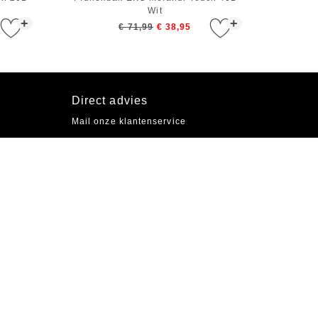
Wit
+
+
€ 71,99
€ 38,95
Direct advies
Mail onze klantenservice
Socials