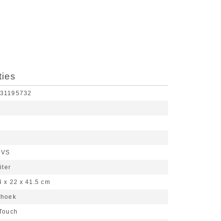
ties
31195732
RVS
iter
4 x 22 x 41.5 cm
thoek
Touch