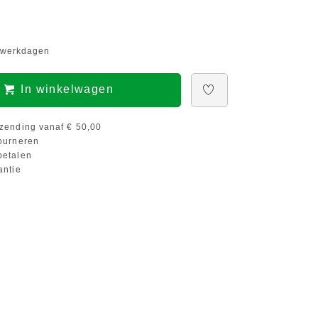
5 werkdagen
In winkelwagen
zending vanaf € 50,00
ourneren
etalen
antie