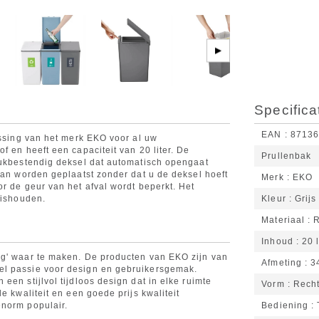
▶
Specifica
EAN
87136
ossing van het merk EKO voor al uw
f en heeft een capaciteit van 20 liter. De
Prullenbak
rukbestendig deksel dat automatisch opengaat
kan worden geplaatst zonder dat u de deksel hoeft
Merk
EKO
r de geur van het afval wordt beperkt. Het
uishouden.
Kleur
Grijs
Materiaal
Inhoud
20 l
ng' waar te maken. De producten van EKO zijn van
Afmeting
3
el passie voor design en gebruikersgemak.
een stijlvol tijdloos design dat in elke ruimte
Vorm
Rech
e kwaliteit en een goede prijs kwaliteit
enorm populair.
Bediening