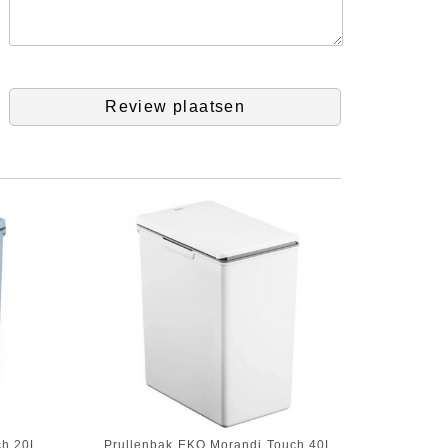
Review plaatsen
ch 20L
Prullenbak EKO Morandi Touch 40L