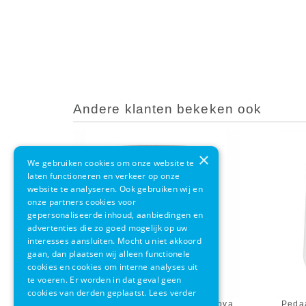
Andere klanten bekeken ook
×
We gebruiken cookies om onze website te
laten functioneren en verkeer op onze
website te analyseren. Ook gebruiken wij en
onze partners cookies voor
gepersonaliseerde inhoud, aanbiedingen en
advertenties die zo goed mogelijk op uw
interesses aansluiten. Mocht u niet akkoord
gaan, dan plaatsen wij alleen functionele
cookies en cookies om interne analyses uit
te voeren. Er worden in dat geval geen
cookies van derden geplaatst.
Lees verder
Pedaalemmer Zone Denmark Nova
Peda