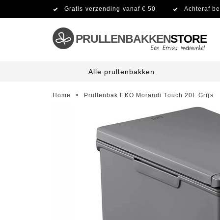
Gratis verzending vanaf € 50
Achteraf be
PRULLENBAKKEN
STORE
Alle prullenbakken
Home
>
Prullenbak EKO Morandi Touch 20L Grijs