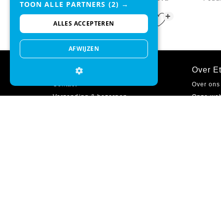
TOON ALLE PARTNERS
(2) →
One Zwart 3L
+
€ 74,95
€ 54,95
ALLES ACCEPTEREN
AFWIJZEN
Klantenservice
Over Et
Contact
Over ons
Verzending & bezorgen
Onze we
Ruilen & retourneren
Onze win
Betaalmethodes
Cadeaub
Garantie
Zakelijk 
Inloggen
Vacature
Veelgestelde vragen
Sitemap