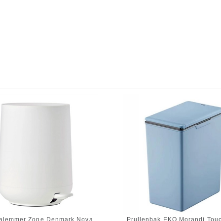
alemmer Zone Denmark Nova
Prullenbak EKO Morandi Tou