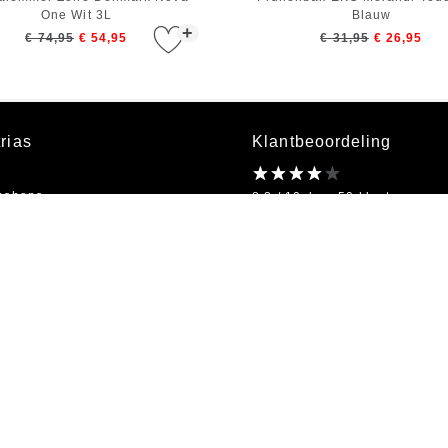
One Wit 3L
Blauw
+
€ 74,95
€ 54,95
€ 31,95
€ 26,95
rias
Klantbeoordeling
bshops
8.2 / 10 door 50 klanten
kel
on
Openingstijden
bestellen
Ma t/m Vr 09:00 - 18:00
s
Algemene Voorwaarden
|
Privacy
|
Gegevensverwerking