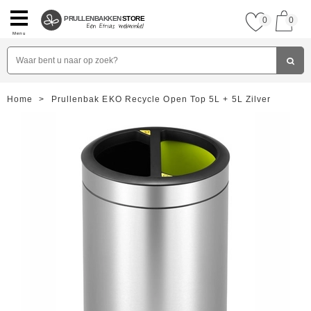
PRULLENBAKKEN
STORE
0
0
Menu
Home
>
Prullenbak EKO Recycle Open Top 5L + 5L Zilver