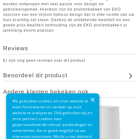
worden ontworpen met veel passie voor design en
gebruikersgemak. Hierdoor zijn de prullenbakken van EKO
voorzien van een stijlvol tijdloos design dat in elke ruimte van uw
huis prachtig zal staan. Dankzij de uitstekende kwaliteit en een
goede prijs kwaliteit verhouding zijn de EKO prullenbakken al
jarenlang enorm populair.
Reviews
Er zijn nog geen reviews over dit product
Beoordeel dit product
Andere klanten bekeken ook
×
We gebruiken cookies om onze website te
laten functioneren en verkeer op onze
website te analyseren. Ook gebruiken wij en
onze partners cookies voor
gepersonaliseerde inhoud, aanbiedingen en
advertenties die zo goed mogelijk op uw
interesses aansluiten. Mocht u niet akkoord