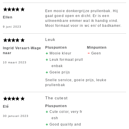
Een mooie donkergrijze prullenbak. Hij
gaat goed open en dicht. Er is een
Ellen
uitneembare emmer wat ik handig vind.
Mooi formaat voor in wc en/ of badkamer.
9 juni 2023
Leuk
Pluspunten
Minpunten
Ingrid Veraart-Wage
naar
Mooie kleur
Geen
Leuk formaat prull
10 maart 2023
enbak
Goeie prijs
Snelle service, goeie prijs, leuke
prullenbak
The cutest
Pluspunten
Elé
Cute color, very fr
30 januari 2023
esh
Good quality and