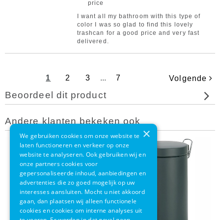
price
I want all my bathroom with this type of
color I was so glad to find this lovely
trashcan for a good price and very fast
delivered.
1
2
3
...
7
Volgende
Beoordeel dit product
Andere klanten bekeken ook
×
We gebruiken cookies om onze website te
laten functioneren en verkeer op onze
website te analyseren. Ook gebruiken wij en
onze partners cookies voor
gepersonaliseerde inhoud, aanbiedingen en
advertenties die zo goed mogelijk op uw
interesses aansluiten. Mocht u niet akkoord
gaan, dan plaatsen wij alleen functionele
cookies en cookies om interne analyses uit
te voeren. Er worden in dat geval geen