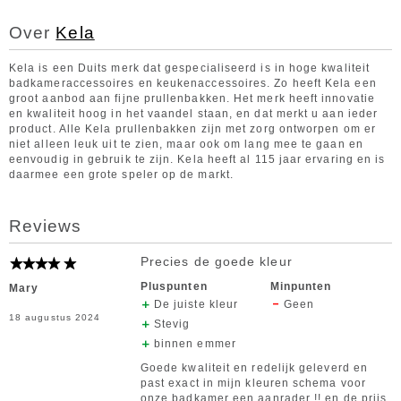
Over
Kela
Kela is een Duits merk dat gespecialiseerd is in hoge kwaliteit
badkameraccessoires en keukenaccessoires. Zo heeft Kela een
groot aanbod aan fijne prullenbakken. Het merk heeft innovatie
en kwaliteit hoog in het vaandel staan, en dat merkt u aan ieder
product. Alle Kela prullenbakken zijn met zorg ontworpen om er
niet alleen leuk uit te zien, maar ook om lang mee te gaan en
eenvoudig in gebruik te zijn. Kela heeft al 115 jaar ervaring en is
daarmee een grote speler op de markt.
Reviews
Precies de goede kleur
Pluspunten
Minpunten
Mary
De juiste kleur
Geen
18 augustus 2024
Stevig
binnen emmer
Goede kwaliteit en redelijk geleverd en
past exact in mijn kleuren schema voor
onze badkamer een aanrader !! en de prijs