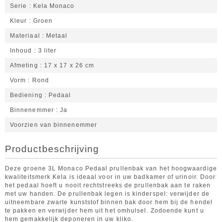
Serie
Kela Monaco
Kleur
Groen
Materiaal
Metaal
Inhoud
3 liter
Afmeting
17 x 17 x 26 cm
Vorm
Rond
Bediening
Pedaal
Binnenemmer
Ja
Voorzien van binnenemmer
Productbeschrijving
Deze groene 3L Monaco Pedaal prullenbak van het hoogwaardige
kwaliteitsmerk Kela is ideaal voor in uw badkamer of urinoir. Door
het pedaal hoeft u nooit rechtstreeks de prullenbak aan te raken
met uw handen. De prullenbak legen is kinderspel: verwijder de
uitneembare zwarte kunststof binnen bak door hem bij de hendel
te pakken en verwijder hem uit het omhulsel. Zodoende kunt u
hem gemakkelijk deponeren in uw kliko.