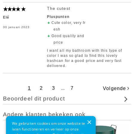
The cutest
Pluspunten
Elé
Cute color, very fr
30 januari 2023
esh
Good quality and
price
I want all my bathroom with this type of
color I was so glad to find this lovely
trashcan for a good price and very fast
delivered.
1
2
3
...
7
Volgende
Beoordeel dit product
Andere klanten bekeken ook
×
We gebruiken cookies om onze website te
laten functioneren en verkeer op onze