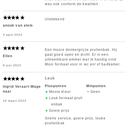
was ook conform de kwaliteit .
Uitstekend
anouk van alem
3 april 2024
Een mooie donkergrijze prullenbak. Hij
gaat goed open en dicht. Er is een
Ellen
uitneembare emmer wat ik handig vind.
Mooi formaat voor in wc en/ of badkamer.
9 juni 2023
Leuk
Pluspunten
Minpunten
Ingrid Veraart-Wage
naar
Mooie kleur
Geen
Leuk formaat prull
10 maart 2023
enbak
Goeie prijs
Snelle service, goeie prijs, leuke
prullenbak