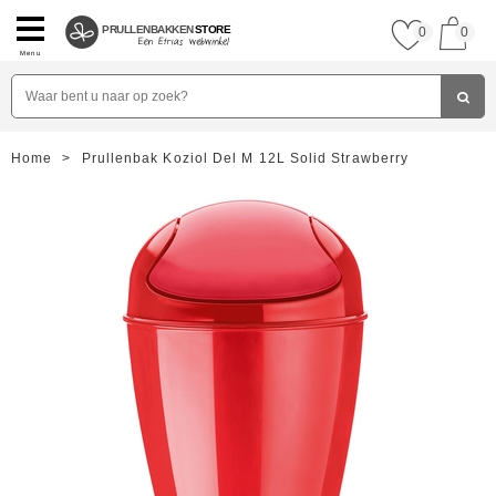
PRULLENBAKKEN
STORE
0
0
Menu
Home
>
Prullenbak Koziol Del M 12L Solid Strawberry