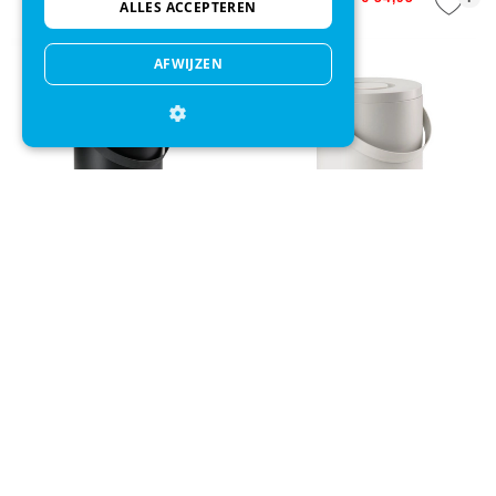
ALLES ACCEPTEREN
AFWIJZEN
Prullenbak Zone Denmark Bio
Prullenbak Zone Denmark Bio
Circular Black 15 L
Circular Warm Grey 15 L
+
+
€ 69,95
€ 50,95
€ 69,95
€ 50,95
Direct advies
Mail onze klantenservice