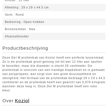
Inhoud
12 liter
Afmeting
29 x 29 x 44.5 cm
Vorm
Rond
Bediening
Open trekken
Binnenemmer
Nee
Afvalzakhouder
Productbeschrijving
Deze Del M prullenbak van Koziol heeft een perfecte tussenmaat.
Zo is de prullenbak groot genoeg om tot wel 12 liter aan spullen
te bevatten, maar die diameter is slecht 29 centimeter. De
prullenbak is voorzien van een handige klapdeksel en is gemaakt
van polypropeen, wat zorgt voor een grote duurzaamheid en
stevigheid. Het formaat van de prullenbak bedraagt 29 x 29 x 44,5
centimeter en de prullenbak heeft een gewicht van 0,976 kilogram
wanneer deze leeg is. Deze Del M prullenbak heeft een rode
kleur.
Over
Koziol