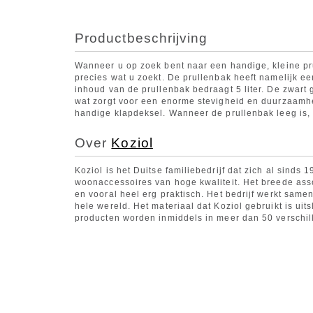
Productbeschrijving
Wanneer u op zoek bent naar een handige, kleine pru
precies wat u zoekt. De prullenbak heeft namelijk ee
inhoud van de prullenbak bedraagt 5 liter. De zwart
wat zorgt voor een enorme stevigheid en duurzaamhe
handige klapdeksel. Wanneer de prullenbak leeg is,
Over
Koziol
Koziol is het Duitse familiebedrijf dat zich al sinds
woonaccessoires van hoge kwaliteit. Het breede assort
en vooral heel erg praktisch. Het bedrijf werkt same
hele wereld. Het materiaal dat Koziol gebruikt is uit
producten worden inmiddels in meer dan 50 verschil