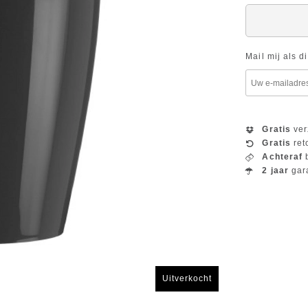
Mail mij als d
Gratis
ver
Gratis
ret
Achteraf
b
2 jaar
gar
Uitverkocht