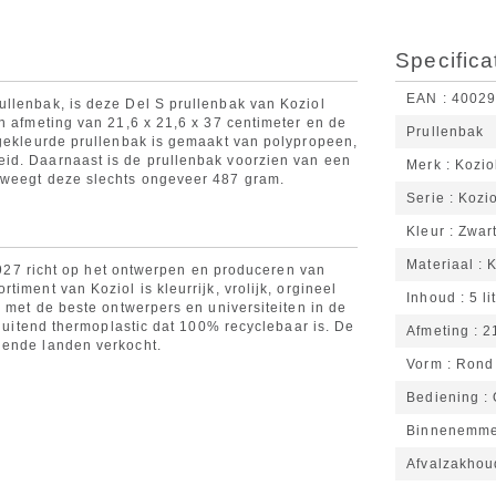
Specifica
EAN
4002
llenbak, is deze Del S prullenbak van Koziol
n afmeting van 21,6 x 21,6 x 37 centimeter en de
Prullenbak
 gekleurde prullenbak is gemaakt van polypropeen,
id. Daarnaast is de prullenbak voorzien van een
Merk
Kozio
 weegt deze slechts ongeveer 487 gram.
Serie
Kozio
Kleur
Zwar
Materiaal
K
 1927 richt op het ontwerpen en produceren van
iment van Koziol is kleurrijk, vrolijk, orgineel
Inhoud
5 li
n met de beste ontwerpers en universiteiten in de
sluitend thermoplastic dat 100% recyclebaar is. De
Afmeting
2
lende landen verkocht.
Vorm
Rond
Bediening
Binnenemm
Afvalzakhou