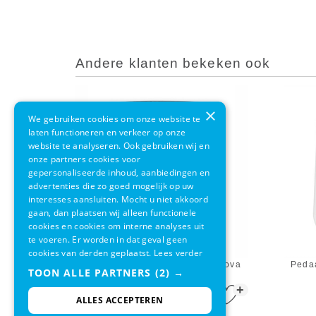
Andere klanten bekeken ook
×
We gebruiken cookies om onze website te
laten functioneren en verkeer op onze
website te analyseren. Ook gebruiken wij en
onze partners cookies voor
gepersonaliseerde inhoud, aanbiedingen en
advertenties die zo goed mogelijk op uw
interesses aansluiten. Mocht u niet akkoord
gaan, dan plaatsen wij alleen functionele
cookies en cookies om interne analyses uit
te voeren. Er worden in dat geval geen
cookies van derden geplaatst.
Lees verder
Pedaalemmer Zone Denmark Nova
Peda
TOON ALLE PARTNERS
(2) →
One Zwart 3L
+
€ 74,95
€ 54,95
ALLES ACCEPTEREN