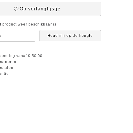
Op verlanglijstje
it product weer beschikbaar is
Houd mij op de hoogte
zending vanaf € 50,00
ourneren
etalen
antie