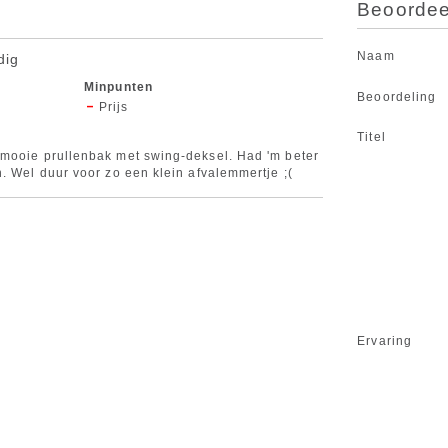
Beoordeel
Naam
dig
Minpunten
Beoordeling
Prijs
Titel
mooie prullenbak met swing-deksel. Had 'm beter
. Wel duur voor zo een klein afvalemmertje ;(
Ervaring