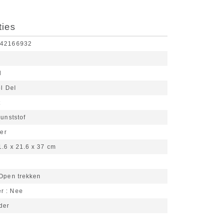
ties
942166932
l
l Del
t
unststof
ter
1.6 x 21.6 x 37 cm
Open trekken
er
Nee
der