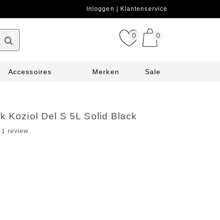
Inloggen
Klantenservice
0
0
Accessoires
Merken
Sale
k Koziol Del S 5L Solid Black
1 review