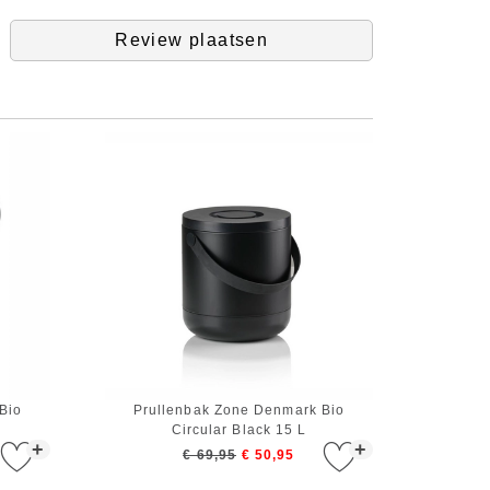
Review plaatsen
Bio
Prullenbak Zone Denmark Bio
Circular Black 15 L
+
+
€ 69,95
€ 50,95