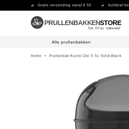
Gratis verzending vanaf € 50
Achteraf be
PRULLENBAKKEN
STORE
Alle prullenbakken
Home
>
Prullenbak Koziol Del S 5L Solid Black