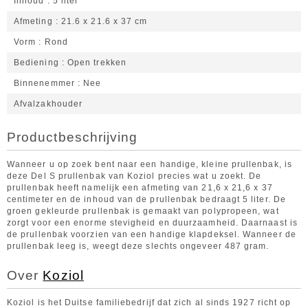
Inhoud
5 liter
Afmeting
21.6 x 21.6 x 37 cm
Vorm
Rond
Bediening
Open trekken
Binnenemmer
Nee
Afvalzakhouder
Productbeschrijving
Wanneer u op zoek bent naar een handige, kleine prullenbak, is
deze Del S prullenbak van Koziol precies wat u zoekt. De
prullenbak heeft namelijk een afmeting van 21,6 x 21,6 x 37
centimeter en de inhoud van de prullenbak bedraagt 5 liter. De
groen gekleurde prullenbak is gemaakt van polypropeen, wat
zorgt voor een enorme stevigheid en duurzaamheid. Daarnaast is
de prullenbak voorzien van een handige klapdeksel. Wanneer de
prullenbak leeg is, weegt deze slechts ongeveer 487 gram.
Over
Koziol
Koziol is het Duitse familiebedrijf dat zich al sinds 1927 richt op