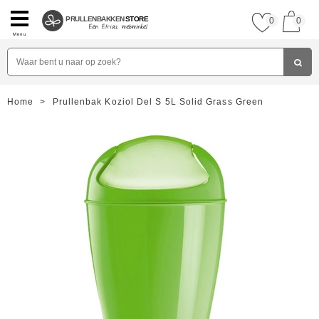
PRULLENBAKKEN
STORE
0
0
Menu
Home
>
Prullenbak Koziol Del S 5L Solid Grass Green