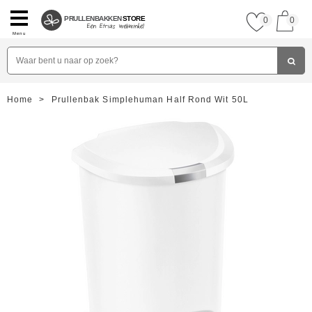
PRULLENBAKKEN
STORE
0
0
Menu
Home
>
Prullenbak Simplehuman Half Rond Wit 50L