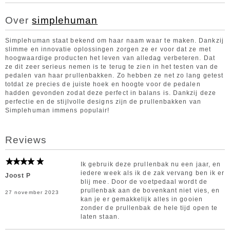
Over
simplehuman
Simplehuman staat bekend om haar naam waar te maken. Dankzij
slimme en innovatie oplossingen zorgen ze er voor dat ze met
hoogwaardige producten het leven van alledag verbeteren. Dat
ze dit zeer serieus nemen is te terug te zien in het testen van de
pedalen van haar prullenbakken. Zo hebben ze net zo lang getest
totdat ze precies de juiste hoek en hoogte voor de pedalen
hadden gevonden zodat deze perfect in balans is. Dankzij deze
perfectie en de stijlvolle designs zijn de prullenbakken van
Simplehuman immens populair!
Reviews
Ik gebruik deze prullenbak nu een jaar, en
iedere week als ik de zak vervang ben ik er
Joost P
blij mee. Door de voetpedaal wordt de
prullenbak aan de bovenkant niet vies, en
27 november 2023
kan je er gemakkelijk alles in gooien
zonder de prullenbak de hele tijd open te
laten staan.