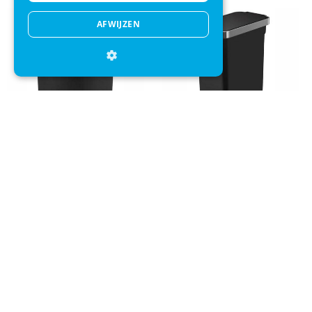
AFWIJZEN
Pedaalemmer EKO Hana Semi-
Pedaalemmer EKO Hana Slim
Round 55L Zwart
40L Zwart
+
+
€ 146,99
€ 66,95
€ 127,99
€ 52,95
Direct advies
Mail onze klantenservice