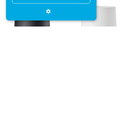
Pedaalemmer Zone Denmark
Pedaalemmer Zone Denmark
Nova One Zwart 3L
Nova One Wit 3L
+
+
€ 74,95
€ 54,95
€ 74,95
€ 54,95
Direct advies
Mail onze klantenservice