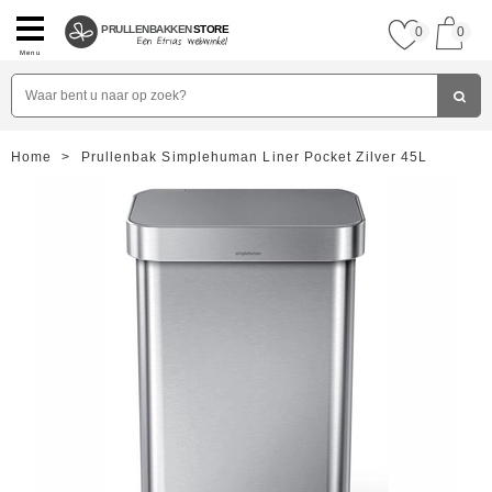
PRULLENBAKKEN
STORE
0
0
Menu
Home
>
Prullenbak Simplehuman Liner Pocket Zilver 45L