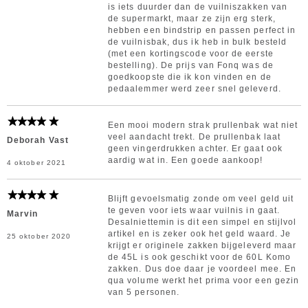
is iets duurder dan de vuilniszakken van
de supermarkt, maar ze zijn erg sterk,
hebben een bindstrip en passen perfect in
de vuilnisbak, dus ik heb in bulk besteld
(met een kortingscode voor de eerste
bestelling). De prijs van Fonq was de
goedkoopste die ik kon vinden en de
pedaalemmer werd zeer snel geleverd.
Een mooi modern strak prullenbak wat niet
veel aandacht trekt. De prullenbak laat
Deborah Vast
geen vingerdrukken achter. Er gaat ook
aardig wat in. Een goede aankoop!
4 oktober 2021
Blijft gevoelsmatig zonde om veel geld uit
te geven voor iets waar vuilnis in gaat.
Marvin
Desalniettemin is dit een simpel en stijlvol
artikel en is zeker ook het geld waard. Je
25 oktober 2020
krijgt er originele zakken bijgeleverd maar
de 45L is ook geschikt voor de 60L Komo
zakken. Dus doe daar je voordeel mee. En
qua volume werkt het prima voor een gezin
van 5 personen.