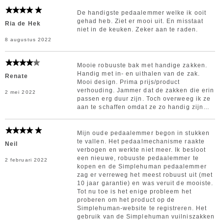
De handigste pedaalemmer welke ik ooit
gehad heb. Ziet er mooi uit. En misstaat
Ria de Hek
niet in de keuken. Zeker aan te raden.
8 augustus 2022
Mooie robuuste bak met handige zakken.
Handig met in- en uithalen van de zak.
Renate
Mooi design. Prima prijs/product
verhouding. Jammer dat de zakken die erin
2 mei 2022
passen erg duur zijn. Toch overweeg ik ze
aan te schaffen omdat ze zo handig zijn…
Mijn oude pedaalemmer begon in stukken
te vallen. Het pedaalmechanisme raakte
Neil
verbogen en werkte niet meer. Ik besloot
een nieuwe, robuuste pedaalemmer te
2 februari 2022
kopen en de Simplehuman pedaalemmer
zag er verreweg het meest robuust uit (met
10 jaar garantie) en was veruit de mooiste.
Tot nu toe is het enige probleem het
proberen om het product op de
Simplehuman-website te registreren. Het
gebruik van de Simplehuman vuilniszakken