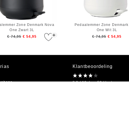
alemmer Zone Denmark Nova
Pedaalemmer Zone Denmark
One Zwart 3L
One Wit 3L
+
€ 74,95
€ 54,95
€ 74,95
€ 54,95
rias
Klantbeoordeling
bshops
8.2 / 10 door 50 klanten
kel
on
Openingstijden
bestellen
Ma t/m Vr 09:00 - 18:00
s