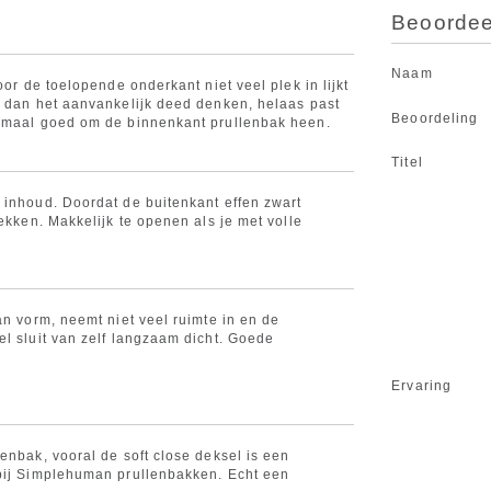
Beoordeel
Naam
oor de toelopende onderkant niet veel plek in lijkt
r dan het aanvankelijk deed denken, helaas past
Beoordeling
lemaal goed om de binnenkant prullenbak heen.
Titel
 inhoud. Doordat de buitenkant effen zwart
lekken. Makkelijk te openen als je met volle
an vorm, neemt niet veel ruimte in en de
el sluit van zelf langzaam dicht. Goede
Ervaring
enbak, vooral de soft close deksel is een
bij Simplehuman prullenbakken. Echt een