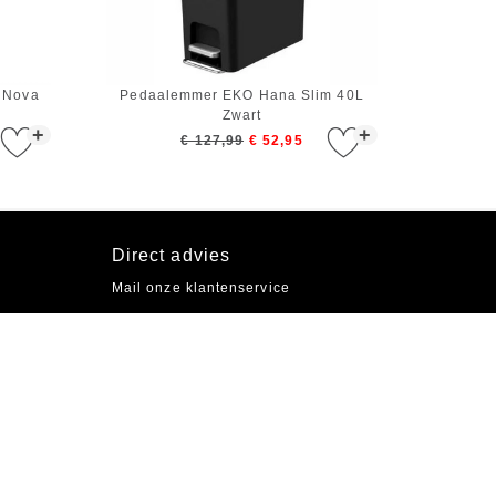
 Nova
Pedaalemmer EKO Hana Slim 40L
Zwart
+
+
€ 127,99
€ 52,95
Direct advies
Mail onze klantenservice
Socials