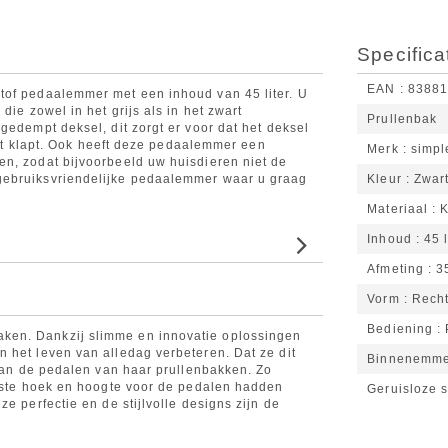
Specifica
EAN
8388
tof pedaalemmer met een inhoud van 45 liter. U
die zowel in het grijs als in het zwart
Prullenbak
gedempt deksel, dit zorgt er voor dat het deksel
icht klapt. Ook heeft deze pedaalemmer een
Merk
simp
en, zodat bijvoorbeeld uw huisdieren niet de
gebruiksvriendelijke pedaalemmer waar u graag
Kleur
Zwar
Materiaal
K
Inhoud
45 l
Afmeting
3
Vorm
Rech
Bediening
ken. Dankzij slimme en innovatie oplossingen
 het leven van alledag verbeteren. Dat ze dit
Binnenemm
 van de pedalen van haar prullenbakken. Zo
uiste hoek en hoogte voor de pedalen hadden
Geruisloze s
e perfectie en de stijlvolle designs zijn de