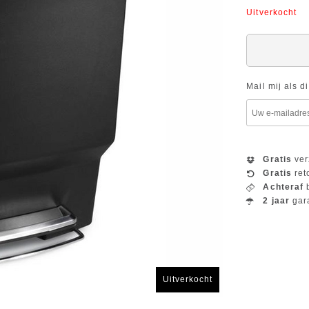
Uitverkocht
Mail mij als d
Gratis
ver
Gratis
ret
Achteraf
b
2 jaar
gar
Uitverkocht