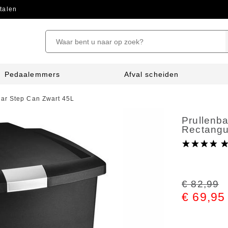
talen
Pedaalemmers
Afval scheiden
lar Step Can Zwart 45L
Prullenb
Rectangu
€ 82,99
€ 69,95