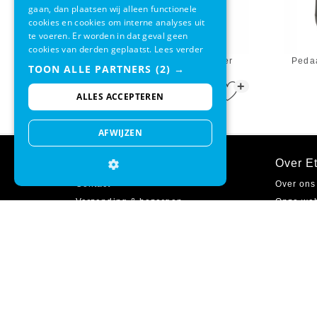
gaan, dan plaatsen wij alleen functionele
cookies en cookies om interne analyses uit
te voeren. Er worden in dat geval geen
cookies van derden geplaatst.
Lees verder
Prullenbak Simplehuman Liner
Peda
TOON ALLE PARTNERS
(2) →
Pocket RVS Zilver 55L
+
€ 240,00
€ 204,95
ALLES ACCEPTEREN
AFWIJZEN
Klantenservice
Over Et
Contact
Over ons
Verzending & bezorgen
Onze we
Ruilen & retourneren
Onze win
Betaalmethodes
Cadeaub
Garantie
Zakelijk 
Inloggen
Vacature
Veelgestelde vragen
Sitemap