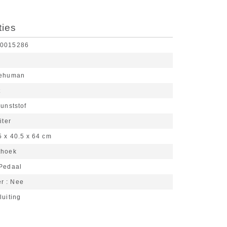
ties
10015286
lehuman
t
unststof
iter
5 x 40.5 x 64 cm
thoek
Pedaal
er
Nee
luiting