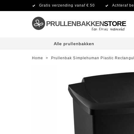
Gratis verzending vanaf € 50
Achteraf be
PRULLENBAKKEN
STORE
Alle prullenbakken
Home
>
Prullenbak Simplehuman Plastic Rectangu