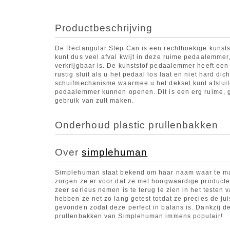
Productbeschrijving
De Rectangular Step Can is een rechthoekige kunsts
kunt dus veel afval kwijt in deze ruime pedaalemmer, 
verkrijgbaar is. De kunststof pedaalemmer heeft een 
rustig sluit als u het pedaal los laat en niet hard d
schuifmechanisme waarmee u het deksel kunt afsluit
pedaalemmer kunnen openen. Dit is een erg ruime, 
gebruik van zult maken.
Onderhoud plastic prullenbakken
Over
simplehuman
Simplehuman staat bekend om haar naam waar te ma
zorgen ze er voor dat ze met hoogwaardige producten
zeer serieus nemen is te terug te zien in het testen
hebben ze net zo lang getest totdat ze precies de j
gevonden zodat deze perfect in balans is. Dankzij dez
prullenbakken van Simplehuman immens populair!