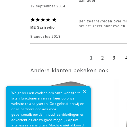
aanrader!
19 september 2014
Ben zeer tevreden over mi
het het zeker aanbevelen
ME Sariredjo
8 augustus 2013
1
2
3
Andere klanten bekeken ook
×
We gebruiken cookies om onze website te
laten functioneren en verkeer op onze
website te analyseren. Ook gebruiken wij en
onze partners cookies voor
gepersonaliseerde inhoud, aanbiedingen en
advertenties die zo goed mogelijk op uw
interesses aansluiten. Mocht u niet akkoord