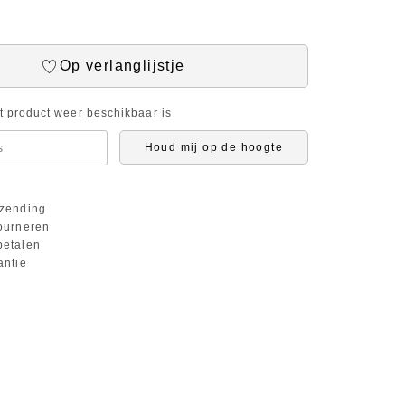
Op verlanglijstje
it product weer beschikbaar is
Houd mij op de hoogte
zending
ourneren
etalen
antie