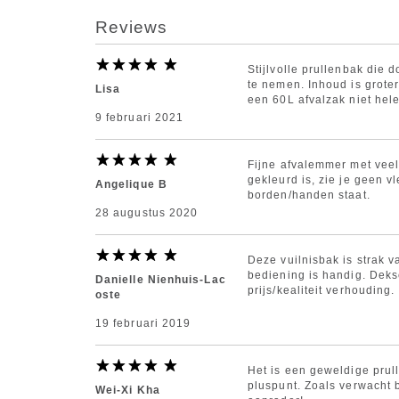
Reviews
Stijlvolle prullenbak die d
te nemen. Inhoud is grote
Lisa
een 60L afvalzak niet he
9 februari 2021
Fijne afvalemmer met veel
gekleurd is, zie je geen v
Angelique B
borden/handen staat.
28 augustus 2020
Deze vuilnisbak is strak v
bediening is handig. Deks
Danielle Nienhuis-Lac
prijs/kealiteit verhouding.
oste
19 februari 2019
Het is een geweldige prull
pluspunt. Zoals verwacht 
Wei-Xi Kha