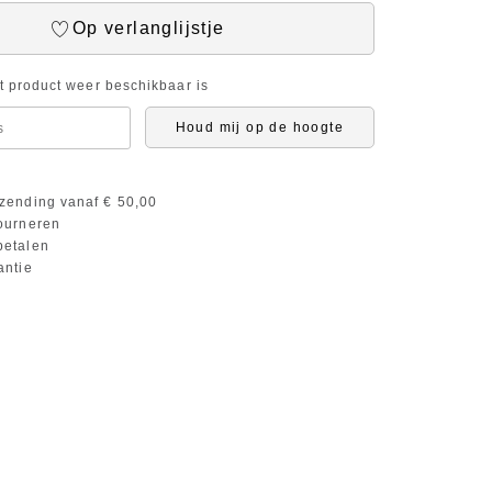
Op verlanglijstje
it product weer beschikbaar is
Houd mij op de hoogte
zending vanaf € 50,00
ourneren
etalen
antie