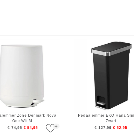
alemmer Zone Denmark Nova
Pedaalemmer EKO Hana Sli
One Wit 3L
Zwart
+
€ 74,95
€ 54,95
€ 127,99
€ 52,95