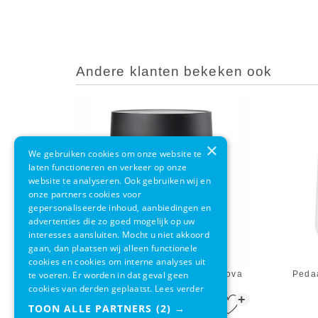
Andere klanten bekeken ook
×
We gebruiken cookies om onze website te
laten functioneren en verkeer op onze
website te analyseren. Ook gebruiken wij en
onze partners cookies voor
gepersonaliseerde inhoud, aanbiedingen en
advertenties die zo goed mogelijk op uw
interesses aansluiten. Mocht u niet akkoord
gaan, dan plaatsen wij alleen functionele
cookies en cookies om interne analyses uit
te voeren. Er worden in dat geval geen
Pedaalemmer Zone Denmark Nova
Peda
One Zwart 3L
cookies van derden geplaatst.
Lees verder
+
€ 74,95
€ 54,95
TOON ALLE PARTNERS
(2) →