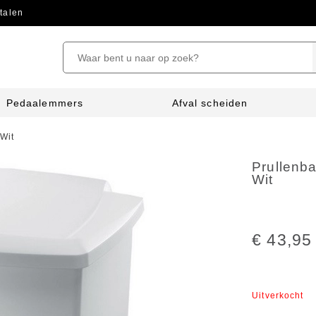
talen
Pedaalemmers
Afval scheiden
Wit
Prullenb
Wit
€ 43,95
Uitverkocht