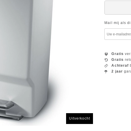
Mail mij als d
Gratis
ver
Gratis
ret
Achteraf
b
2 jaar
gar
Uitverkocht