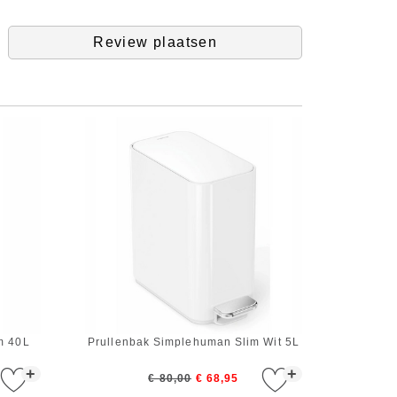
Review plaatsen
m 40L
Prullenbak Simplehuman Slim Wit 5L
+
+
€ 80,00
€ 68,95