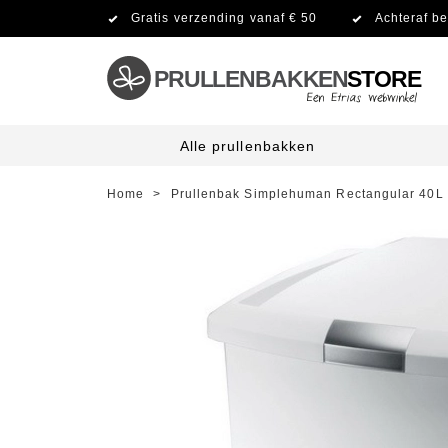
Gratis verzending vanaf € 50
Achteraf be
PRULLENBAKKEN
STORE
Alle prullenbakken
Home
>
Prullenbak Simplehuman Rectangular 40L 