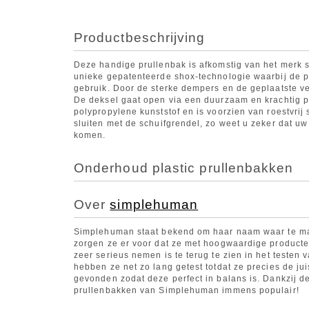
Productbeschrijving
Deze handige prullenbak is afkomstig van het merk 
unieke gepatenteerde shox-technologie waarbij de pr
gebruik. Door de sterke dempers en de geplaatste ve
De deksel gaat open via een duurzaam en krachtig p
polypropylene kunststof en is voorzien van roestvrij s
sluiten met de schuifgrendel, zo weet u zeker dat uw 
komen.
Onderhoud plastic prullenbakken
Over
simplehuman
Simplehuman staat bekend om haar naam waar te ma
zorgen ze er voor dat ze met hoogwaardige producten
zeer serieus nemen is te terug te zien in het testen
hebben ze net zo lang getest totdat ze precies de j
gevonden zodat deze perfect in balans is. Dankzij dez
prullenbakken van Simplehuman immens populair!