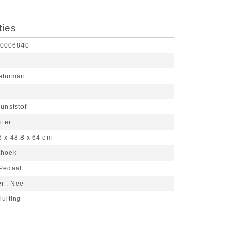
ties
10006840
lehuman
unststof
iter
6 x 48.8 x 64 cm
thoek
Pedaal
er
Nee
luiting