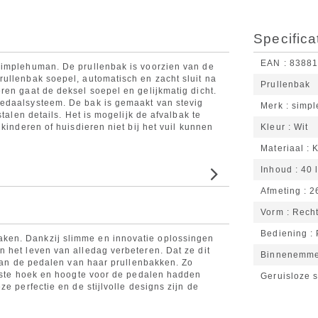
Specifica
EAN
8388
simplehuman. De prullenbak is voorzien van de
ullenbak soepel, automatisch en zacht sluit na
Prullenbak
ren gaat de deksel soepel en gelijkmatig dicht.
edaalsysteem. De bak is gemaakt van stevig
Merk
simp
talen details. Het is mogelijk de afvalbak te
kinderen of huisdieren niet bij het vuil kunnen
Kleur
Wit
Materiaal
K
Inhoud
40 l
Afmeting
2
Vorm
Rech
Bediening
ken. Dankzij slimme en innovatie oplossingen
 het leven van alledag verbeteren. Dat ze dit
Binnenemm
 van de pedalen van haar prullenbakken. Zo
uiste hoek en hoogte voor de pedalen hadden
Geruisloze s
e perfectie en de stijlvolle designs zijn de