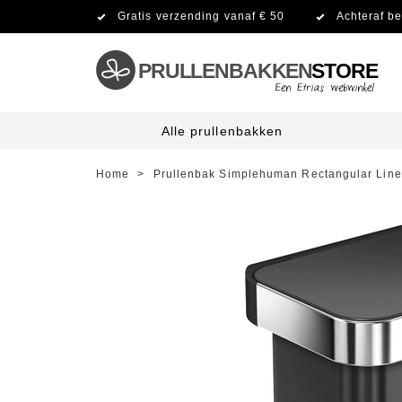
Gratis verzending vanaf € 50
Achteraf be
PRULLENBAKKEN
STORE
Alle prullenbakken
Home
>
Prullenbak Simplehuman Rectangular Line