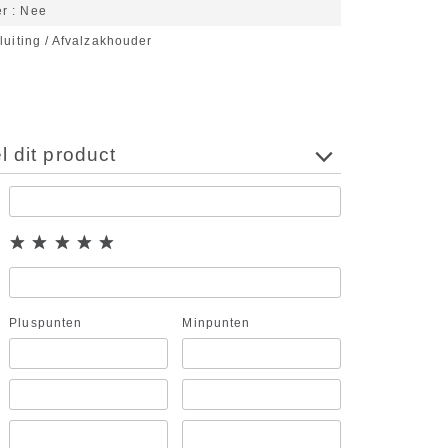
er
Nee
luiting / Afvalzakhouder
 dit product
Pluspunten
Minpunten