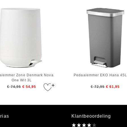
alemmer Zone Denmark Nova
Pedaalemmer EKO Hana 45L 
One Wit 3L
+
€ 74,95
€ 54,95
€ 72,95
€ 61,95
rias
Klantbeoordeling