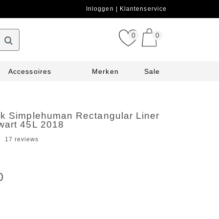
Inloggen
Klantenservice
0
0
Accessoires
Merken
Sale
ak Simplehuman Rectangular Liner
wart 45L 2018
17 reviews
0