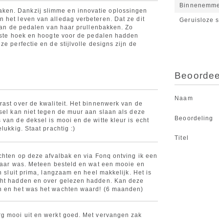
Binnenemm
ken. Dankzij slimme en innovatie oplossingen
 het leven van alledag verbeteren. Dat ze dit
Geruisloze s
 van de pedalen van haar prullenbakken. Zo
uiste hoek en hoogte voor de pedalen hadden
e perfectie en de stijlvolle designs zijn de
Beoordeel
Naam
rast over de kwaliteit. Het binnenwerk van de
ksel kan niet tegen de muur aan slaan als deze
Beoordeling
van de deksel is mooi en de witte kleur is echt
lukkig. Staat prachtig :)
Titel
achten op deze afvalbak en via Fonq ontving ik een
rbaar was. Meteen besteld en wat een mooie en
en sluit prima, langzaam en heel makkelijk. Het is
cht hadden en over gelezen hadden. Kan deze
n en het was het wachten waard! (6 maanden)
g mooi uit en werkt goed. Met vervangen zak