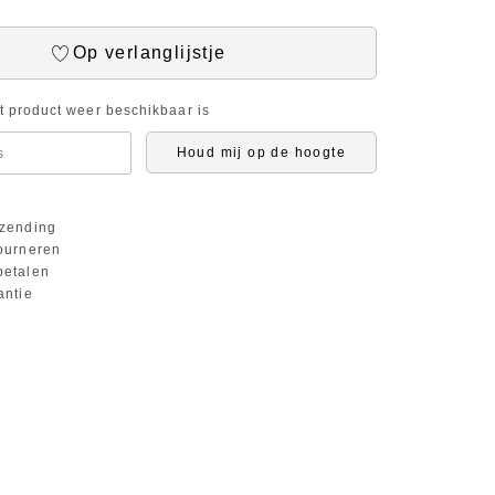
Op verlanglijstje
it product weer beschikbaar is
Houd mij op de hoogte
zending
ourneren
etalen
antie