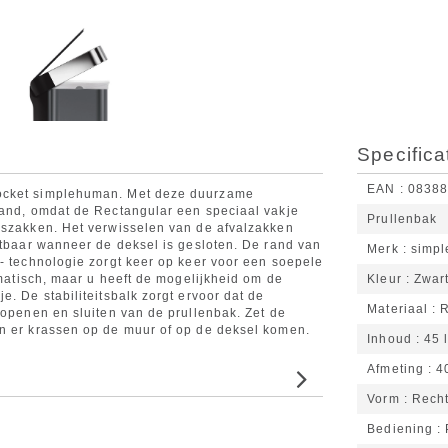
Specifica
EAN
0838
Pocket simplehuman. Met deze duurzame
hand, omdat de Rectangular een speciaal vakje
Prullenbak
iszakken. Het verwisselen van de afvalzakken
htbaar wanneer de deksel is gesloten. De rand van
Merk
simp
x- technologie zorgt keer op keer voor een soepele
omatisch, maar u heeft de mogelijkheid om de
Kleur
Zwar
e. De stabiliteitsbalk zorgt ervoor dat de
Materiaal
 openen en sluiten van de prullenbak. Zet de
en er krassen op de muur of op de deksel komen.
Inhoud
45 l
Afmeting
4
Vorm
Rech
Bediening