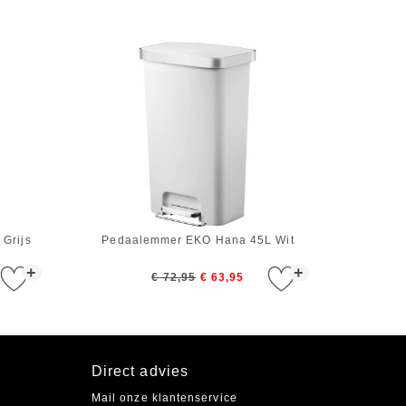
Grijs
Pedaalemmer EKO Hana 45L Wit
+
+
€ 72,95
€ 63,95
Direct advies
Mail onze klantenservice