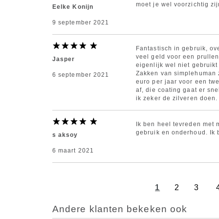
moet je wel voorzichtig zi
Eelke Konijn
9 september 2021
Fantastisch in gebruik, ov
veel geld voor een prulle
Jasper
eigenlijk wel niet gebruik
Zakken van simplehuman zi
6 september 2021
euro per jaar voor een tw
af, die coating gaat er sn
ik zeker de zilveren doen.
Ik ben heel tevreden met 
gebruik en onderhoud. Ik b
s aksoy
6 maart 2021
1
2
3
Andere klanten bekeken ook