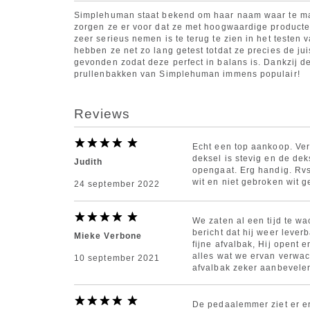
Simplehuman staat bekend om haar naam waar te ma
zorgen ze er voor dat ze met hoogwaardige producten
zeer serieus nemen is te terug te zien in het testen
hebben ze net zo lang getest totdat ze precies de j
gevonden zodat deze perfect in balans is. Dankzij dez
prullenbakken van Simplehuman immens populair!
Reviews
Echt een top aankoop. Ver
deksel is stevig en de de
Judith
opengaat. Erg handig. Rvs 
wit en niet gebroken wit ge
24 september 2022
We zaten al een tijd te w
bericht dat hij weer leve
Mieke Verbone
fijne afvalbak, Hij opent 
alles wat we ervan verwa
10 september 2021
afvalbak zeker aanbevele
De pedaalemmer ziet er er