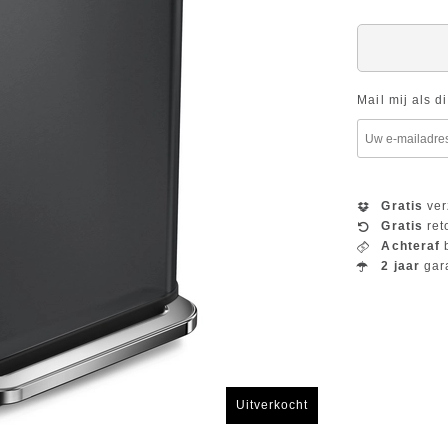
Mail mij als d
Gratis
ver
Gratis
ret
Achteraf
b
2 jaar
gar
Uitverkocht