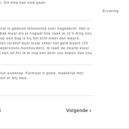
jn. De klep kan stuk gaan.
Ervaring
eral is gewoon fatsoenlijk over nagedacht. Het is
nbak maar als je nagaat hoe vaak je zo’n ding nou
t op een dag is hij het echt meer dan waard.
jn relatief duur maar zeker het geld waard (20
eepersoons huishouden). Ik raad de zwarte kleur
el van af! Als ik m nog een keer zou kopen dan zou
mijn aankoop. Formaat is goed, makkelijk met
en er blij mee.
4
Volgende