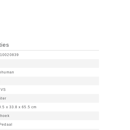
ties
810020839
lehuman
t
RVS
iter
0.5 x 33.8 x 65.5 cm
thoek
Pedaal