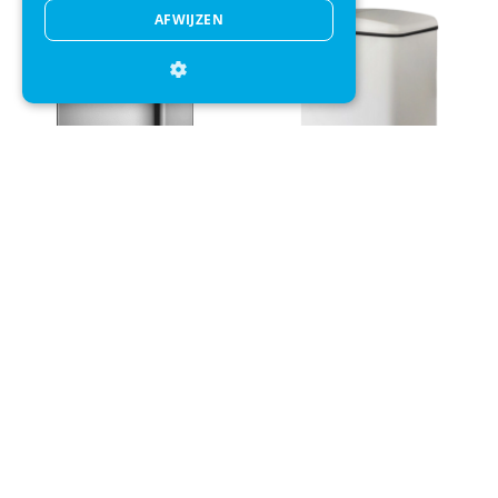
AFWIJZEN
Afvalbak EKO Recycle Touch
Prullenbak Mette Ditmer Wonda
Pro 20L + 20 L Zilver
Recycle Bin Off-White
+
+
€ 148,95
€ 125,95
€ 250,00
€ 198,95
Direct advies
Mail onze klantenservice
Klantenservice