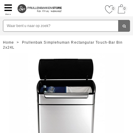
PRULLENBAKKEN
STORE
0
0
Menu
Home
>
Prullenbak Simplehuman Rectangular Touch-Bar Bin
2x24L