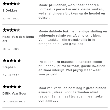
Mooie prullenbak, werkt naar behoren.
Formaat is perfect in onze kleine keuken,
S Dekker
wel snel vingerafdrukken op de hendel en
deksel.
22 mei 2022
Mooie dubbele bak met handige sluiting en
voldoende ruimte om afval te scheiden.
Hans Van den Boga
Vuilniszakken zijn gemakkelijk in te
ert
brengen en blijven geurloos
18 mei 2022
Dit is een Erg praktische handige mooie
prullenbak, prima formaat, goede kwaliteit
Stephan
en mooi uiterlijk. Wel prijzig maar waar
voor je geld
2 april 2022
Mooi van vorm ,en best nog 2 grote binnen
emmers , ideaal voor t scheiden afval
DIRK Van Goor
rest/gft .Ben er heel tevreden mee , zeker
een aanrader
14 februari 2022