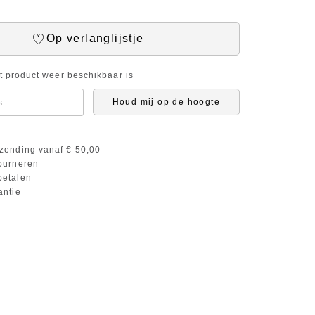
Op verlanglijstje
it product weer beschikbaar is
Houd mij op de hoogte
zending vanaf € 50,00
ourneren
etalen
antie