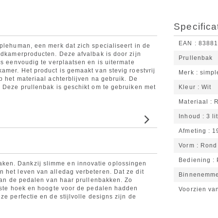
Specifica
EAN
8388
mplehuman, een merk dat zich specialiseert in de
badkamerproducten. Deze afvalbak is door zijn
Prullenbak
is eenvoudig te verplaatsen en is uitermate
amer. Het product is gemaakt van stevig roestvrij
Merk
simp
p het materiaal achterblijven na gebruik. De
. Deze prullenbak is geschikt om te gebruiken met
Kleur
Wit
Materiaal
Inhoud
3 li
Afmeting
1
Vorm
Rond
Bediening
ken. Dankzij slimme en innovatie oplossingen
 het leven van alledag verbeteren. Dat ze dit
Binnenemm
 van de pedalen van haar prullenbakken. Zo
uiste hoek en hoogte voor de pedalen hadden
Voorzien va
e perfectie en de stijlvolle designs zijn de