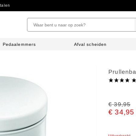
talen
Pedaalemmers
Afval scheiden
Prullenb
€ 39,95
€ 34,95