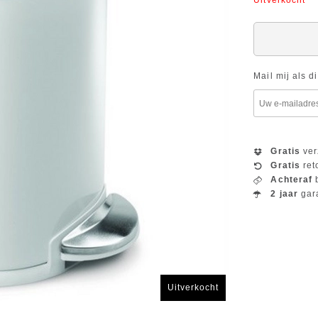
Uitverkocht
Mail mij als d
Gratis
ver
Gratis
ret
Achteraf
b
2 jaar
gar
Uitverkocht