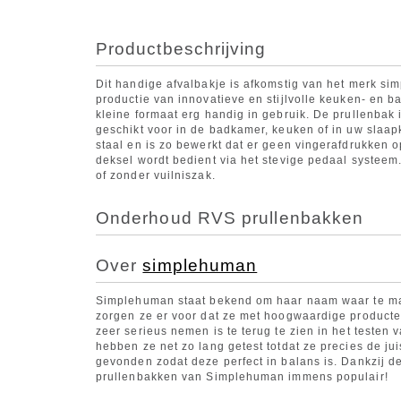
Productbeschrijving
Dit handige afvalbakje is afkomstig van het merk si
productie van innovatieve en stijlvolle keuken- en 
kleine formaat erg handig in gebruik. De prullenbak 
geschikt voor in de badkamer, keuken of in uw slaapk
staal en is zo bewerkt dat er geen vingerafdrukken o
deksel wordt bedient via het stevige pedaal systeem
of zonder vuilniszak.
Onderhoud RVS prullenbakken
Over
simplehuman
Simplehuman staat bekend om haar naam waar te ma
zorgen ze er voor dat ze met hoogwaardige producten
zeer serieus nemen is te terug te zien in het testen
hebben ze net zo lang getest totdat ze precies de j
gevonden zodat deze perfect in balans is. Dankzij dez
prullenbakken van Simplehuman immens populair!