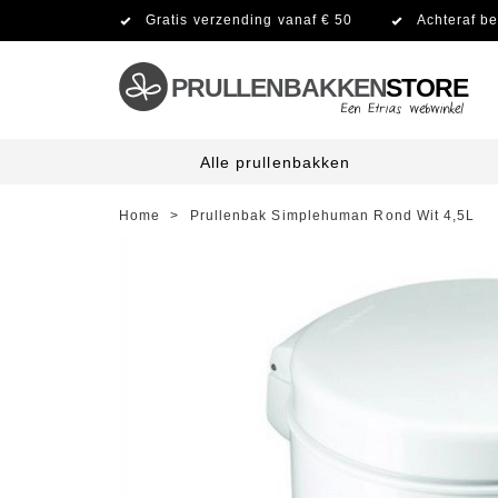
Gratis verzending vanaf € 50
Achteraf be
PRULLENBAKKEN
STORE
Alle prullenbakken
Home
>
Prullenbak Simplehuman Rond Wit 4,5L