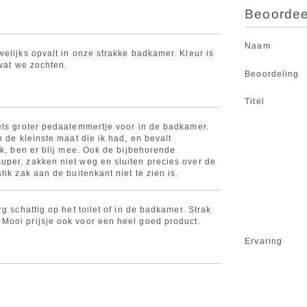
Beoordeel
Naam
elijks opvalt in onze strakke badkamer. Kleur is
 wat we zochten.
Beoordeling
Titel
ets groter pedaalemmertje voor in de badkamer.
n de kleinste maat die ik had, en bevalt
ak, ben er blij mee. Ook de bijbehorende
per, zakken niet weg en sluiten precies over de
tik zak aan de buitenkant niet te zien is.
g schattig op het toilet of in de badkamer. Strak
Mooi prijsje ook voor een heel goed product.
Ervaring