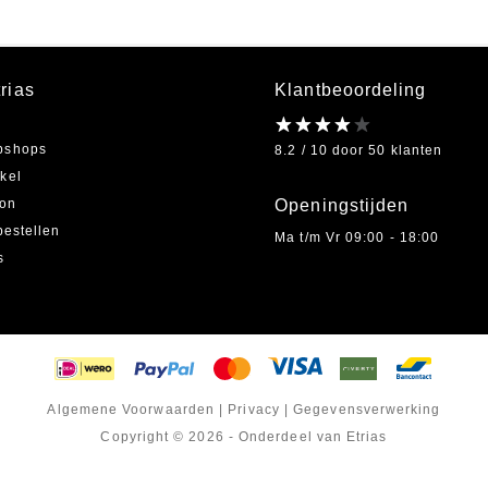
rias
Klantbeoordeling
bshops
8.2 / 10 door 50 klanten
kel
on
Openingstijden
bestellen
Ma t/m Vr 09:00 - 18:00
s
Algemene Voorwaarden
|
Privacy
|
Gegevensverwerking
Copyright © 2026 - Onderdeel van Etrias