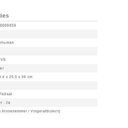
ties
10009858
lehuman
RVS
ter
9.4 x 25.5 x 38 cm
Pedaal
er
Ja
n binnenemmer / Vingerafdrukvrij