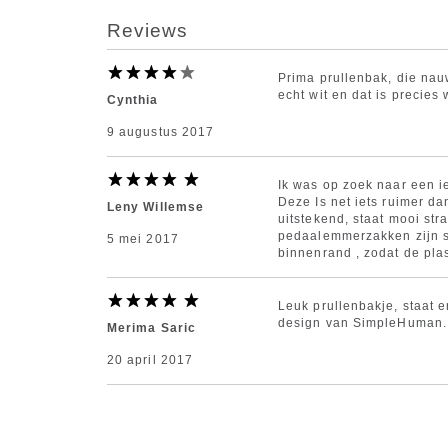
Reviews
Prima prullenbak, die nauw
echt wit en dat is precies
Cynthia
9 augustus 2017
Ik was op zoek naar een i
Deze Is net iets ruimer da
Leny Willemse
uitstekend, staat mooi str
pedaalemmerzakken zijn su
5 mei 2017
binnenrand , zodat de plas
Leuk prullenbakje, staat er
design van SimpleHuman. 
Merima Saric
20 april 2017