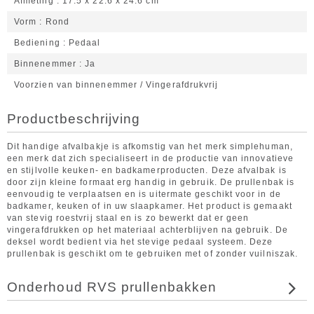
Afmeting
17.5 x 22.6 x 24.6 cm
Vorm
Rond
Bediening
Pedaal
Binnenemmer
Ja
Voorzien van binnenemmer / Vingerafdrukvrij
Productbeschrijving
Dit handige afvalbakje is afkomstig van het merk simplehuman,
een merk dat zich specialiseert in de productie van innovatieve
en stijlvolle keuken- en badkamerproducten. Deze afvalbak is
door zijn kleine formaat erg handig in gebruik. De prullenbak is
eenvoudig te verplaatsen en is uitermate geschikt voor in de
badkamer, keuken of in uw slaapkamer. Het product is gemaakt
van stevig roestvrij staal en is zo bewerkt dat er geen
vingerafdrukken op het materiaal achterblijven na gebruik. De
deksel wordt bedient via het stevige pedaal systeem. Deze
prullenbak is geschikt om te gebruiken met of zonder vuilniszak.
Onderhoud RVS prullenbakken