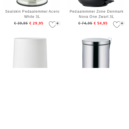
Sealskin Pedaalemmer Acero
Pedaalemmer Zone Denmark
White 3L
Nova One Zwart 3L
+
+
€ 39,95
€ 29,95
€ 74,95
€ 54,95
Pedaalemmer Zone Denmark
Prullenbak Kela Nila Stainless
Nova One Wit 3L
Steel 12 L
+
+
€ 74,95
€ 54,95
€ 36,95