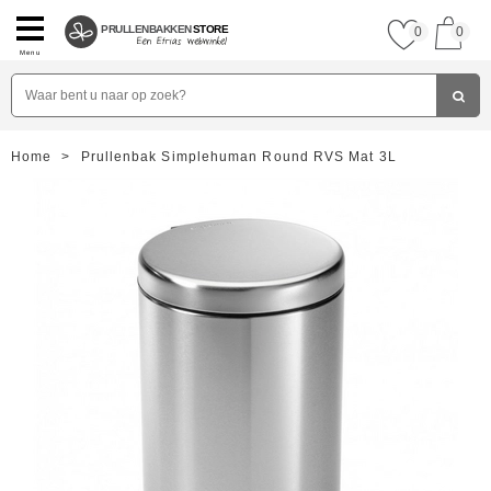
PRULLENBAKKEN
STORE
0
0
Menu
Home
>
Prullenbak Simplehuman Round RVS Mat 3L