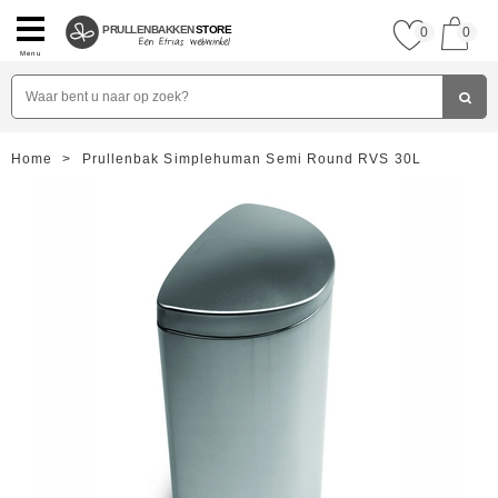
PRULLENBAKKEN
STORE
0
0
Menu
Home
>
Prullenbak Simplehuman Semi Round RVS 30L