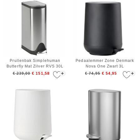
Prullenbak Simplehuman
Pedaalemmer Zone Denmark
Butterfly Mat Zilver RVS 30L
Nova One Zwart 3L
+
+
€ 239,00
€ 151,58
€ 74,95
€ 54,95