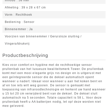
Inhoud
58 liter
Afmeting
39 x 28 x 67 cm
Vorm
Rechthoek
Bediening
Sensor
Binnenemmer
Ja
Voorzien van binnenemmer / Geruisloze sluiting /
Vingerafdrukvrij
Productbeschrijving
Kies voor comfort en hygiëne met de rechthoekige sensor
prullenbak van het luxueuze kwaliteitsmerk Tower. De prullenbak
komt met een mooi elegante grijs rvs design en is uitgerust met
een geïntegreerde sensor die de deksel automatisch opent
wanneer u nadert. Ideaal voor wanneer u aan het koken bent en
af en toe iets wilt weg gooien. De sensor is gemaakt met
toepassing van infraroodtechnologie en herkent uw hand wanneer
u 15 tot 20 cm verwijderd bent van de deksel. De deksel sluit
automatisch na 5 seconden. Totale capaciteit is 58 L. Voor deze
prullenbak heeft u AA batterijen nodig, let op! deze worden niet
mee geleverd.