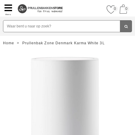
PRULLENBAKKEN
STORE
0
0
Menu
Home
>
Prullenbak Zone Denmark Karma White 3L