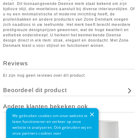
detail. Dit toonaangevende Deense merk staat bekend om zijn
tijdloze stijl, die moeiteloos aansluit bij diverse interieurstijlen. Of
u nu een minimalistische of moderne inrichting heeft, de
prullenbakken en andere producten van Zone Denmark voegen
zich naadloos in uw leefruimte. Het merk heeft terecht meerdere
prestigieuze designprijzen gewonnen, wat de hoge kwaliteit en
esthetiek onderstreept. U herkent het kenmerkende Deense
design direct in elk item: strak, elegant en doordacht. Met Zone
Denmark kiest u voor stijlvol en functioneel wonen.
Reviews
Er zijn nog geen reviews over dit product
Beoordeel dit product
Andere klanten bekeken ook
×
We gebruiken cookies om onze website te
laten functioneren en verkeer op onze
website te analyseren. Ook gebruiken wij en
onze partners cookies voor